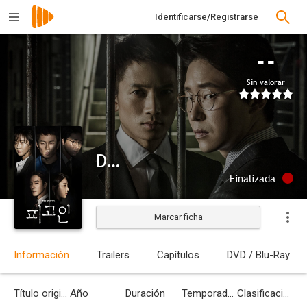
Identificarse/Registrarse
--
Sin valorar
Defendant
Finalizada
Marcar ficha
Información
Trailers
Capítulos
DVD / Blu-Ray
Título original
Año
Duración
Temporadas
Clasificación por edades