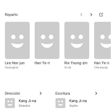
Reparto
Lee Hee-jun
Han Ye-ri
Rie Young-zin
Han Ye-ri
Hyuk-geun
Gi-ok
Cha-kyung
Dirección
Escritura
Kang Ji-na
Kang Ji-na
Director
Guión