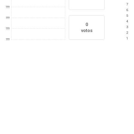
7
???
6
5
???
4
0
3
???
votos
2
1
???