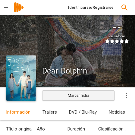
Identificarse/Registrarse
--
Sin valorar
Dear Dolphin
Marcar ficha
Estrenada
Información
Trailers
DVD / Blu-Ray
Noticias
Título original
Año
Duración
Clasificación por edades