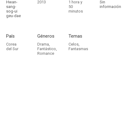
Hwan-
2013
1 hora y
Sin
sang-
50
información
sog-ui
minutos
geu-dae
País
Géneros
Temas
Corea
Drama
,
Celos
,
del Sur
Fantástico
,
Fantasmas
Romance