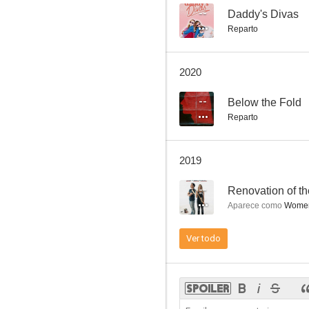
--
Daddy's Divas
Reparto
2020
--
Below the Fold
Reparto
2019
--
Renovation of th
Aparece como
Women 
Ver todo