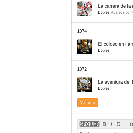
5.6
La carrera de la
Dobles
,
Aparece com
Sillas de montar calientes
1974
5.5
7.4
El coloso en lla
Dobles
1972
7.3
La aventura del
Dobles
The Wistful Widow of Wagon Gap
Ver todo
--