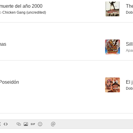
 muerte del año 2000
--
The
o
Chicken Gang (uncredited)
Dob
El ladrón de Bagdad
Sabotaje
La Guerra de 
5.0
--
mas
7.2
Sil
Apa
 Poseidón
6.0
El 
Dob
En país enemigo
Sed de mar
The Master G
--
--