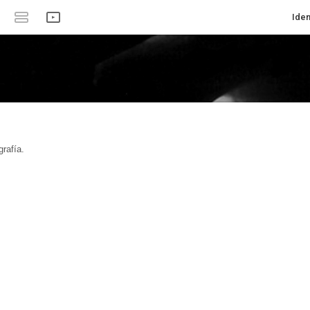
Iden
rafía.