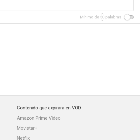
Mínimo de
50
palabras
los piratas
The Veils of Bagdad
Contrabandistas de Macao
--
--
--
Contenido que expirara en VOD
 Monster
El capitán pirata
The Good Humor Man
Amazon Prime Video
--
--
--
Movistar+
Netflix