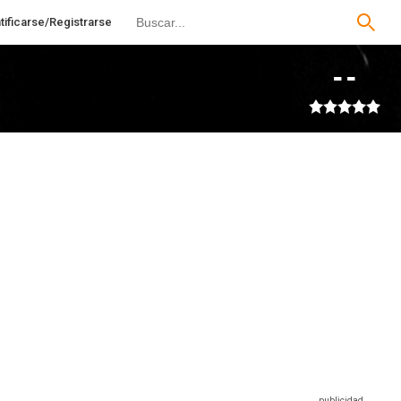
tificarse/Registrarse
--