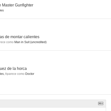
 Master Gunfighter
les
los Mundos
El juez de la horca
La carrera de la muerte del año 2000
--
--
--
las de montar calientes
rece como
Man in Suit (uncredited)
juez de la horca
les
,
Aparece como
Doctor
unfighter
Bromas con mi mujer... no
El tercer día
--
--
--