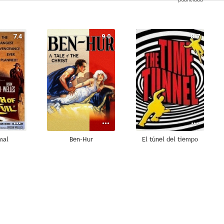
7.4
9.0
8.7
mal
Ben-Hur
El túnel del tiempo
7.8
7.8
7.6