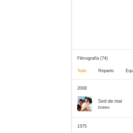
El piel roja
7.5
Filmografía (74)
Todo
Reparto
Equ
2008
El extraño
7.2
--
Sed de mar
Dobles
1975