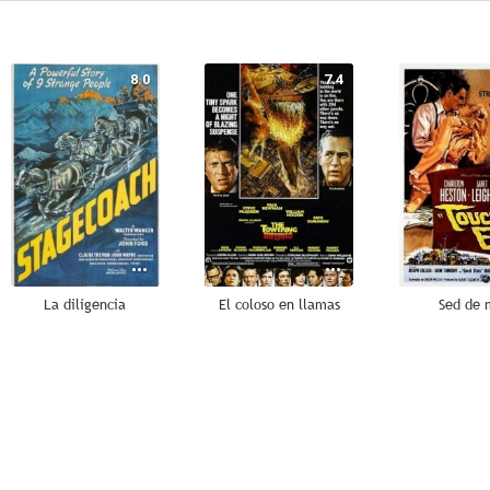
8.0
7.4
La diligencia
El coloso en llamas
Sed de 
8.0
8.0