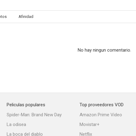
otos
Afinidad
Campeón sin victoria
La legión del desierto
El príncipe de 
--
--
No hay ningun comentario.
Peliculas populares
Top proveedores VOD
Lost Planet Airmen
Flying Disc Man from Mars
The Invisible
Spider-Man: Brand New Day
Amazon Prime Video
--
--
La odisea
Movistar+
La boca del diablo
Netflix