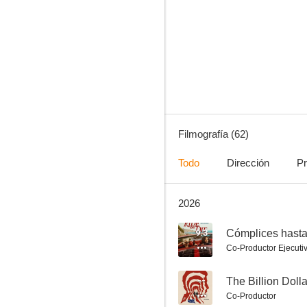
Las crónicas de Narnia: El león, la bruja y el armario
7.4
Filmografía (62)
Todo
Dirección
Pr
2026
The Continental: Del universo de John Wick
7.1
9.3
Cómplices hasta 
Co-Productor Ejecuti
--
The Billion Doll
Co-Productor