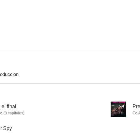
Spider-Man: Lejos de casa
Pobres criaturas
7.4
7.4
oducción
No respires
Colette
Van Hel
7.0
7.0
el final
6.4
Pre
vo
(
8
capítulos
)
Co-
ar Spy