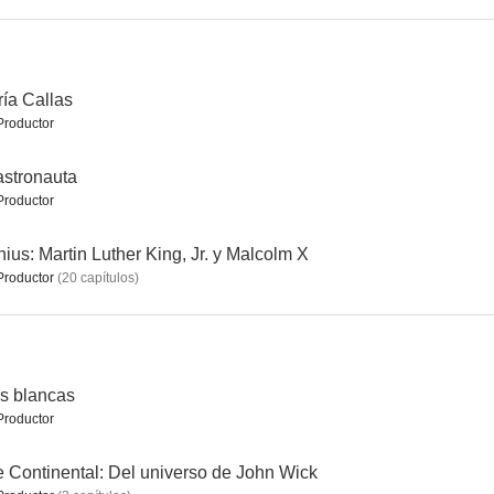
rivado
Underworld: Guerras de sangre
Nosferatu
ía Callas
Productor
6.8
6.6
6.5
astronauta
Productor
ius: Martin Luther King, Jr. y Malcolm X
Productor
(
20
capítulos
)
s
6 en la sombra
Alien vs. Predator
6.2
6.1
5.7
s blancas
Productor
 Continental: Del universo de John Wick