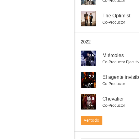
Co-Productor
--
The Optimist
Co-Productor
Pretty Lethal
2022
5.6
8.6
Miércoles
Co-Productor Ejecuti
7.2
El agente invisib
Co-Productor
6.8
Chevalier
Co-Productor
A descubierto
7.7
Ver todo