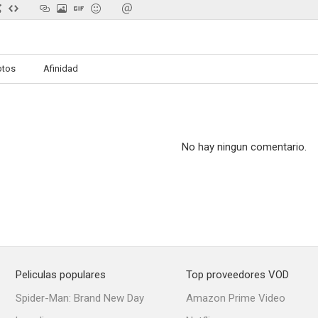
otos
Afinidad
Hijos de la libertad
Tristán e Isolda
La sangre 
6.4
6.3
No hay ningun comentario.
Matthew Shardlake
Corina, Corina
Treadst
Peliculas populares
Top proveedores VOD
--
--
Spider-Man: Brand New Day
Amazon Prime Video