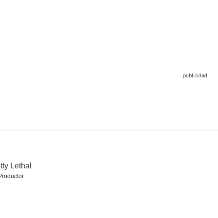
Las crónicas de Narnia: El príncipe Caspian
Las últimas vacaciones
The King
7.3
7.2
7.2
sing
Houdini
El agente invisible
7.0
7.0
7.0
tty Lethal
Productor