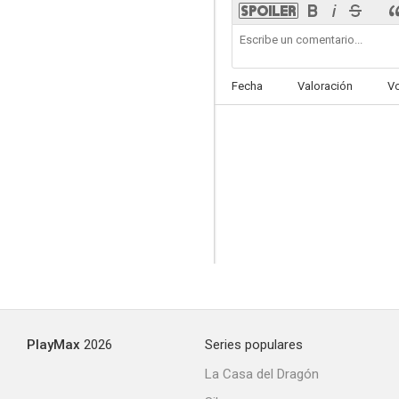
Fecha
Valoración
V
Entrevista con el vampiro, de Anne Rice
6.6
María Callas
PlayMax
2026
Series populares
--
La Casa del Dragón