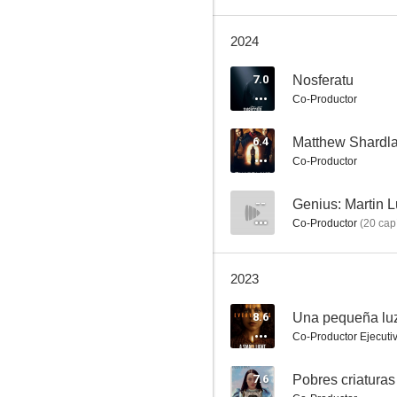
2024
Madame Curie
7.0
Nosferatu
Co-Productor
7.0
6.4
Matthew Shardl
Co-Productor
--
Genius: Martin Lu
Co-Productor
(
20
capí
2023
Atómica (Atomic Blonde)
6.4
8.6
Una pequeña luz
Co-Productor Ejecuti
7.6
Pobres criaturas