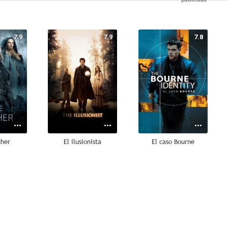
7.9
7.9
7.8
cher
El ilusionista
El caso Bourne
7.6
7.6
7.5