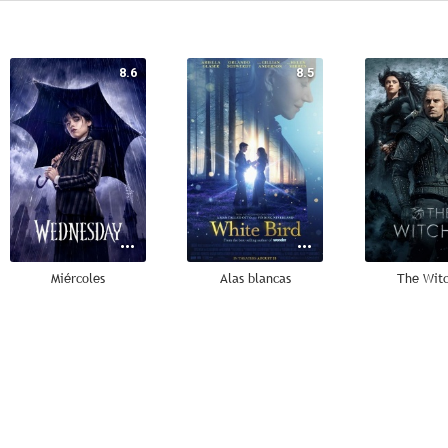
8.6
8.5
Miércoles
Alas blancas
The Wit
7.7
7.6