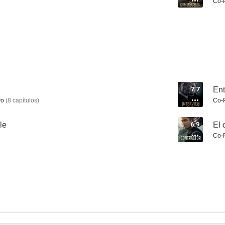
Co-
El astronauta
Instintos ocultos
EuroTr
9.3
8.6
7.7
Ent
vo
(
8
capítulos
)
Co-
le
6.9
El 
Co-
Cómplices hasta el final
Una pequeña luz: Protegiendo a Ana Frank
Las brumas d
7.3
7.1