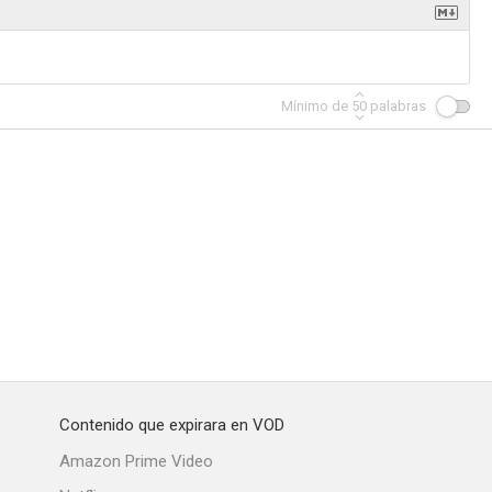
Mínimo de
50
palabras
helada
El superviviente de Auschwitz
Chevalier
6.3
5.0
5.0
one
Interlude in Prague
Psicosis mortal
Contenido que expirara en VOD
--
--
--
Amazon Prime Video