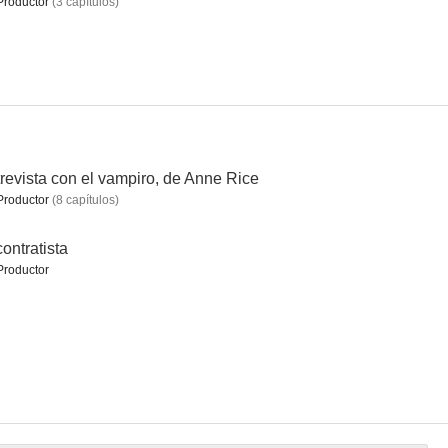
Productor
(
3
capítulos
)
ip
Doom
Dragones y mazmorras
8.5
8.5
7.8
revista con el vampiro, de Anne Rice
Productor
(
8
capítulos
)
contratista
Productor
e Avalon
FBI: Internacional
Todo está iluminado
7.1
7.0
6.8