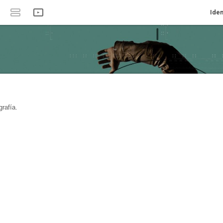
Iden
rafía.