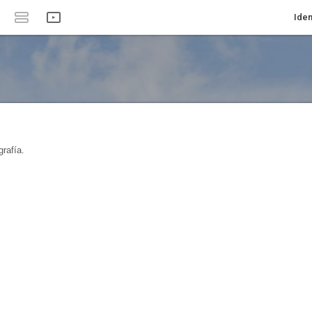
Iden
rafía.