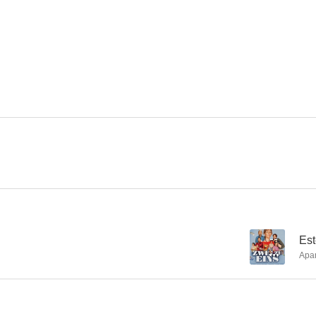
Miracle at St. Anna
Kleo
4.8
2.0
8 Days
Inspectora Heller
Enfant Ter
--
--
--
Est
Apa