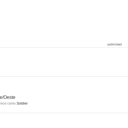
Una consulta con vistas al mar
The Mopes
Arthur's Law
1.0
1.0
--
rible
Bauhaus, una nueva era
Heavier Trip
--
--
--
e/Oeste
rece como
Soldier