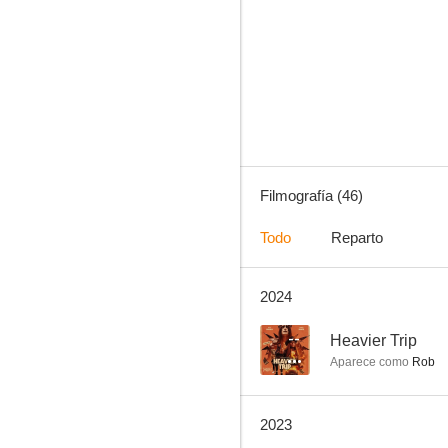
Camino a la libertad
5.3
Filmografía (46)
Todo
Reparto
2024
Monolith
--
--
Heavier Trip
Aparece como
Rob
2023