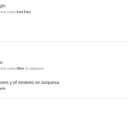
gin
rece como
Karl Klee
Sievers y el misterio en turquesa
Die Känguru-Chroniken
Los investigadores y el secreto del mar profundo
--
--
--
eo
rece como
Mike
(
5
capítulos
)
vers y el misterio en turquesa
arto
Magical Mystery oder die Rückkehr des Karl Schmidt
Bienvenida a Rügen
Freddy/Eddy
--
--
--