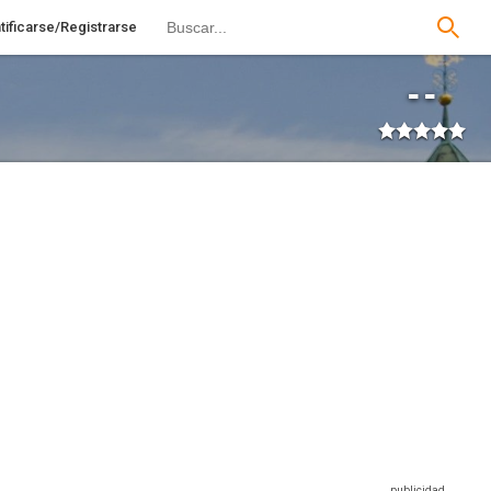
tificarse/Registrarse
--