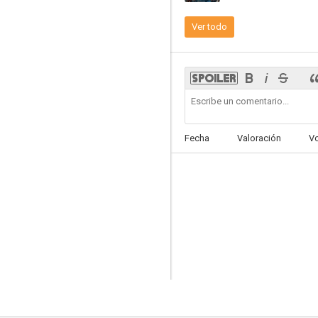
Ver todo
Split Homicide
--
Fecha
Valoración
V
The Weekend
--