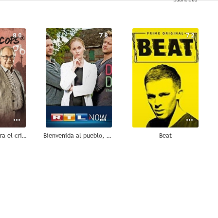
8.0
7.8
7.2
Veteranos contra el crimen
Bienvenida al pueblo, doctora
Beat
5.8
5.5
5.5