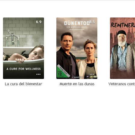
6.9
8.5
La cura del bienestar
Muerte en las dunas
6.5
6.4