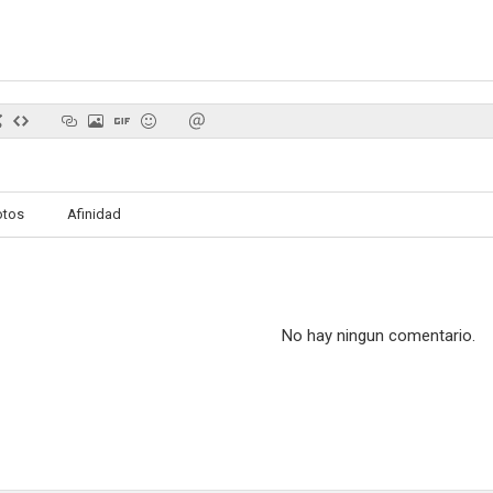
Tatort: El rey de las cloacas
Club der roten Bänder
El hijo de W
--
--
otos
Afinidad
No hay ningun comentario.
Klappe Cowboy!
Asesinato en el norte
Der Tatortr
--
--