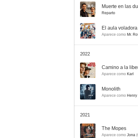
8.5
Muerte en las d
Reparto
Este/Oeste
--
El aula voladora
Aparece como
Mr. Ro
--
2022
6.5
Camino a la libe
Aparece como
Karl
5.3
Monolith
Aparece como
Henry
Unidas por el crimen
--
2021
5.5
The Mopes
Aparece como
Jona
(