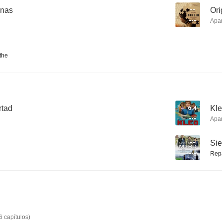
unas
--
Ori
Apa
Origin
El aula voladora
the
--
--
rtad
6.4
Kl
Apa
--
Sie
Rep
SOKO Hamburgo
Mountain Miracle. An Unexpected Friendship
--
--
6
capítulos
)