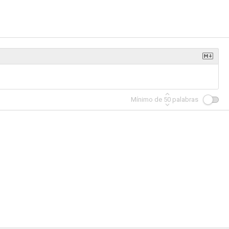
innetou
Nord bei Nordwest
Heldt
--
--
--
Mínimo de
50
palabras
einiger
SOKO Stuttgart
Hamburgo 112
--