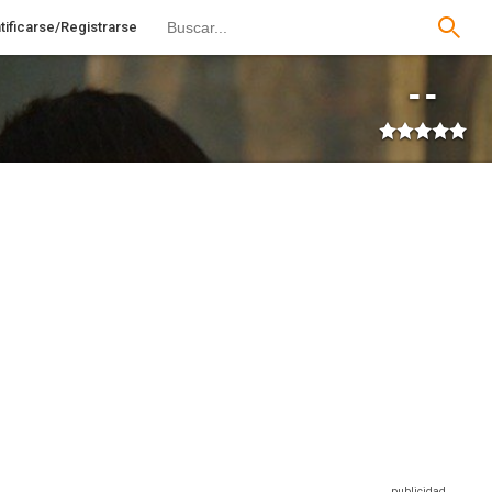
tificarse/Registrarse
--