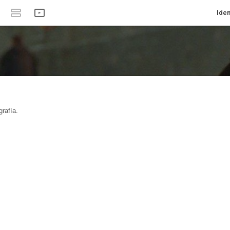
Iden
rafía.