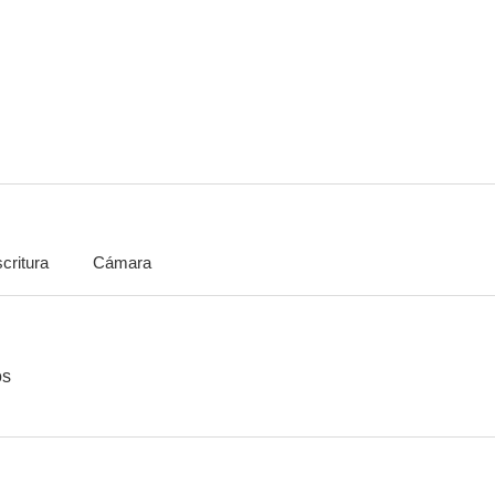
critura
Cámara
os