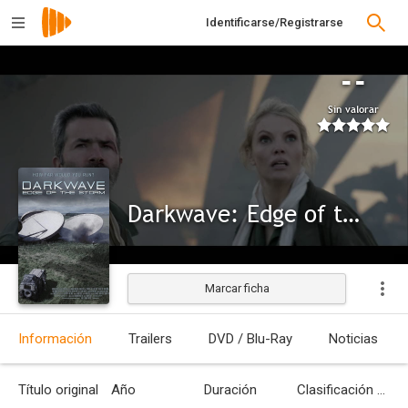
Identificarse/Registrarse
--
Sin valorar
Darkwave: Edge of the Storm
Marcar ficha
Información
Trailers
DVD / Blu-Ray
Noticias
Título original
Año
Duración
Clasificación por edades