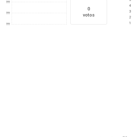
???
4
0
3
???
votos
2
1
???