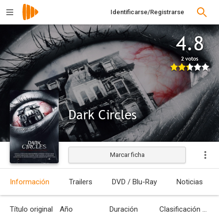
Identificarse/Registrarse
4.8
2 votos
Dark Circles
Marcar ficha
Estrenada
Información
Trailers
DVD / Blu-Ray
Noticias
Título original
Año
Duración
Clasificación por edades