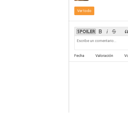
Ver todo
The Twilight Zone: El hombre borroso
--
Fecha
Valoración
V
Game of Love
--