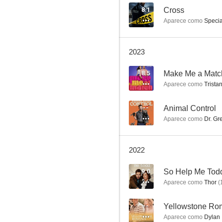
8.1
Cross
Aparece como
Specia
Make Me a Match
2023
7.1
8.5
Make Me a Matc
Aparece como
Trista
--
Animal Control
Aparece como
Dr. Gr
2022
La casa de David
9.0
So Help Me Tod
5.5
Aparece como
Thor
(
--
Yellowstone Ro
Aparece como
Dylan