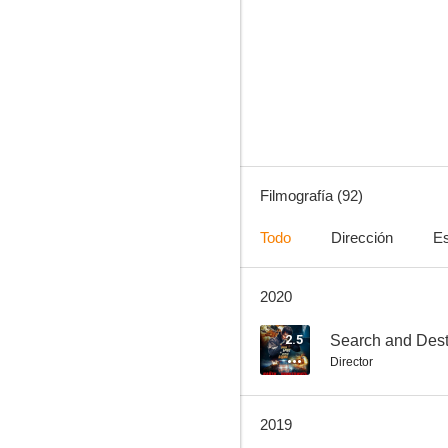
The Code
5.5
Filmografía (92)
Todo
Dirección
Es
2020
Hércules. El origen de la leyenda
7.4
2.5
Search and Dest
Director
2019