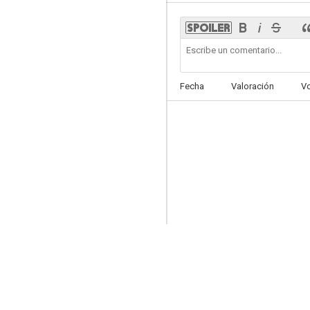
Salvaje
Fecha
Valoración
V
6.2
Ninja
6.0