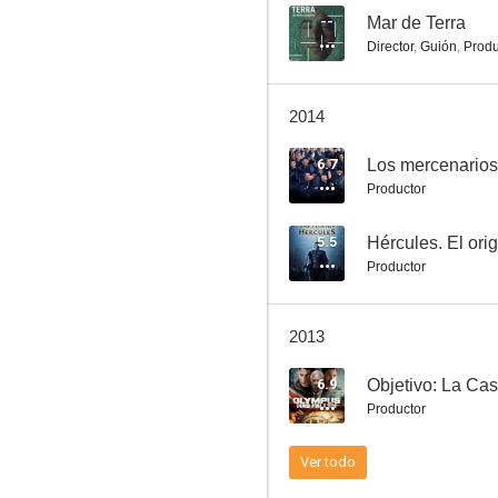
--
Mar de Terra
Director
,
Guión
,
Produ
La zona gris
2014
7.0
6.7
Los mercenarios
Productor
5.5
Hércules. El ori
Productor
2013
Hijos de un mismo Dios
6.9
Objetivo: La Ca
6.7
Productor
Ver todo