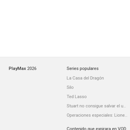
Objetivo a tiro
--
PlayMax
2026
Series populares
La Casa del Dragón
Silo
Tren mortal
Ted Lasso
--
Stuart no consigue salvar el universo
Operaciones especiales: Lioness
Contenido que expirara en VOD