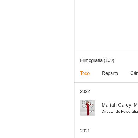
Devuélveme mi suerte
5.0
Filmografía (109)
Todo
Reparto
Cá
2022
Mamá y papá
10
7.0
Director de Fotografía
2021