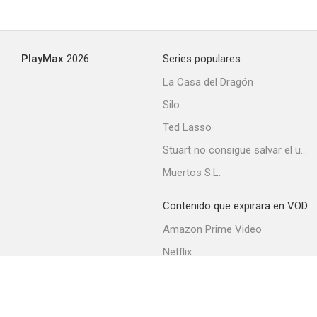
Shania Twain: Man! I Feel Like a Woman
PlayMax
2026
Series populares
--
La Casa del Dragón
Silo
Ted Lasso
Stuart no consigue salvar el universo
Muertos S.L.
Contenido que expirara en VOD
Metallica: Cunning Stunts
Amazon Prime Video
--
Netflix
Filmin
Movistar+