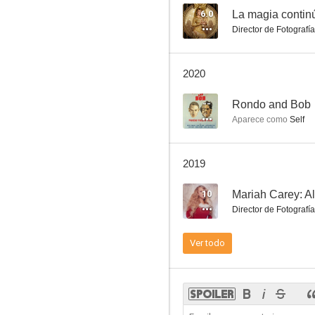
6.0
La magia contin
Director de Fotografía
Jennifer Lopez feat. Pitbull: Live It Up
2020
10
--
Rondo and Bob
Aparece como
Self
2019
10
Director de Fotografía
Ricky Martin: She Bangs (Vídeo musical)
Ver todo
10