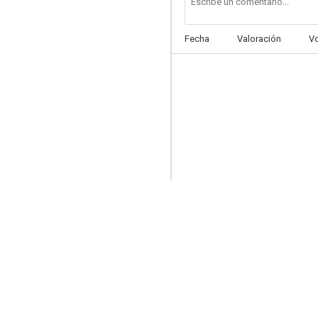
Fecha
Valoración
V
Les enfants de la cité perdue
--
Las tribulaciones de Balthasar Kober
--