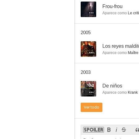
--
Frou-frou
Aparece como
Le crit
El triunfo de Miguel Strogoff
2005
--
--
Los reyes maldi
Aparece como
Maître
2003
7.2
De niños
Aparece como
Krank
Los reyes malditos
Ver todo
--