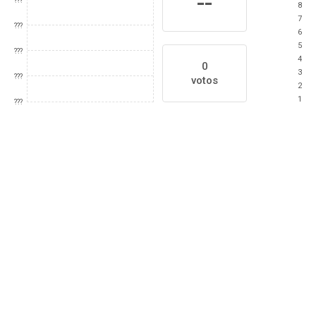
--
???
8
7
???
6
5
???
4
0
3
???
votos
2
1
???