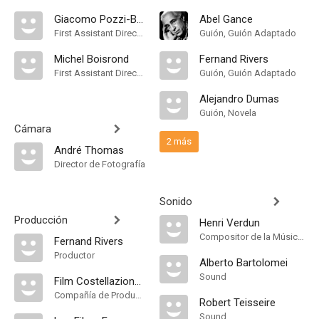
Giacomo Pozzi-Bellini
Abel Gance
First Assistant Director
Guión, Guión Adaptado
Michel Boisrond
Fernand Rivers
First Assistant Director
Guión, Guión Adaptado
Alejandro Dumas
Guión, Novela
Cámara
2 más
André Thomas
Director de Fotografía
Sonido
Producción
Henri Verdun
Compositor de la Música Original
Fernand Rivers
Productor
Alberto Bartolomei
Sound
Film Costellazione Produzione
Compañía de Produccion
Robert Teisseire
Sound