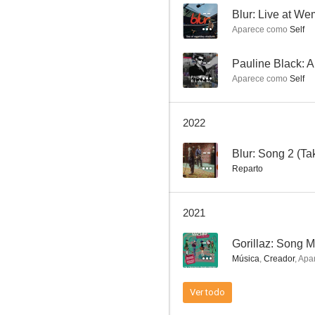
--
Blur: Live at W
Aparece como
Self
This Is Pop
--
Pauline Black: A
Aparece como
Self
--
2022
--
Blur: Song 2 (Ta
Reparto
2021
Blur: Live at Wembley
--
--
Música
,
Creador
,
Apa
Ver todo