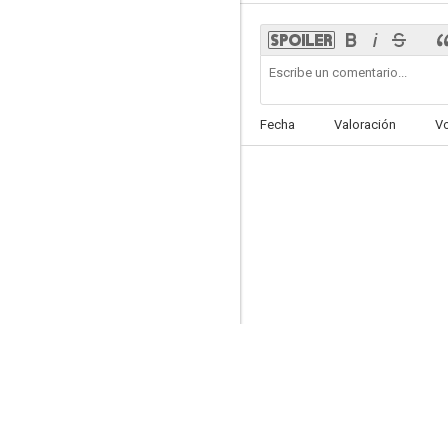
Blur: Song 2 (Take 2)
Fecha
Valoración
V
--
Gorillaz present Song Machine
--