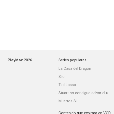
Blur: Starshaped
PlayMax
2026
Series populares
La Casa del Dragón
Silo
Ted Lasso
Stuart no consigue salvar el universo
Muertos S.L.
Contenido que expirara en VOD