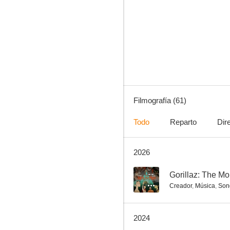
Blur: Coffee & TV
6.3
Filmografía (61)
Todo
Reparto
Dir
2026
Criminal y decente
5.0
--
Gorillaz: The M
Creador
,
Música
,
Son
2024