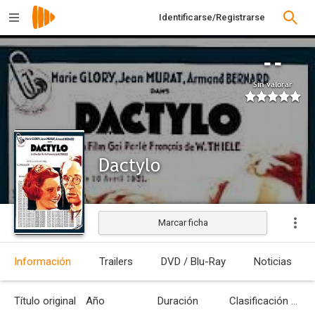
Identificarse/Registrarse
--
Sin valorar
Dactylo
Marcar ficha
Estrenada
Información
Trailers
DVD / Blu-Ray
Noticias
Título original
Año
Duración
Clasificación por edades