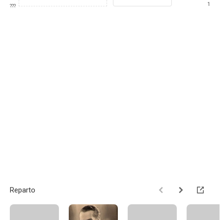
1
???
Reparto