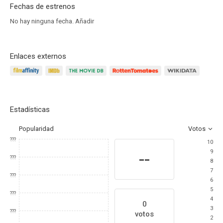
Fechas de estrenos
No hay ninguna fecha.
Añadir
Enlaces externos
Estadísticas
Popularidad
Votos
???
10
9
--
???
8
7
???
6
5
???
4
0
3
???
votos
2