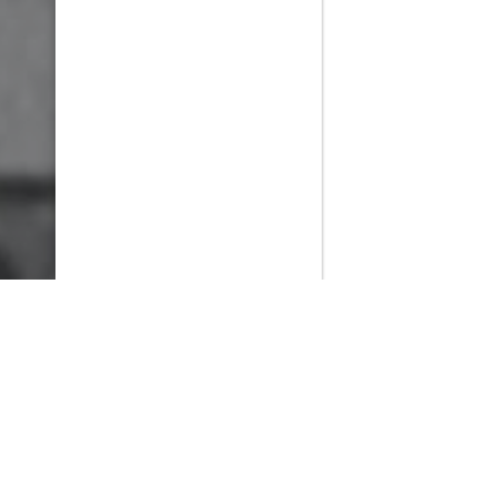
PlayMax
2026
Series populares
La Casa del Dragón
Silo
Stuart no consigue salvar el universo
Ted Lasso