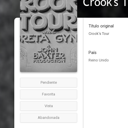
Crook's 
Título original
Crook's Tour
País
Reino Unido
Pendiente
Favorita
Vista
Abandonada