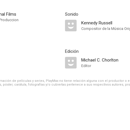
nal Films
Sonido
Produccion
Kennedy Russell
Compositor de la Música Orig
Edición
Michael C. Chorlton
Editor
ación de películas y series, PlayMax no tiene relación alguna con el productor o el d
, póster, carátula, fotografías y/o cubiertas pertenece a sus respectivos autores, pr