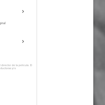
inal
irector de la película. El
oductoras y/o