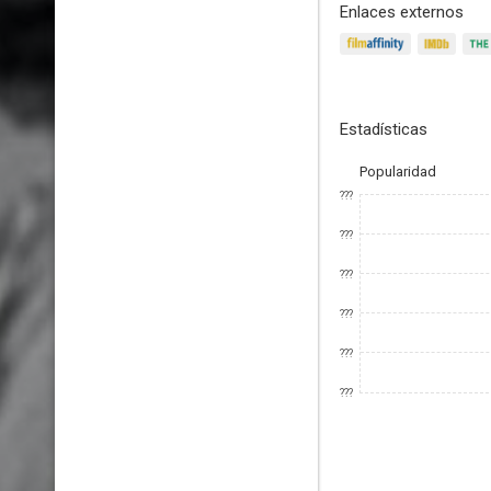
Enlaces externos
Estadísticas
Popularidad
???
???
???
???
???
???