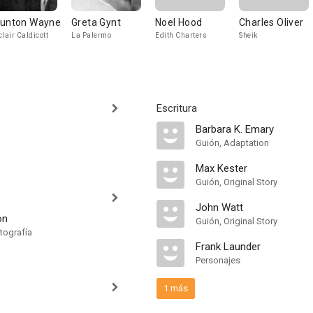
unton Wayne
Greta Gynt
Noel Hood
Charles Oliver
clair Caldicott
La Palermo
Edith Charters
Sheik
Escritura
Barbara K. Emary
Guión, Adaptation
Max Kester
Guión, Original Story
John Watt
on
Guión, Original Story
tografía
Frank Launder
Personajes
1 más