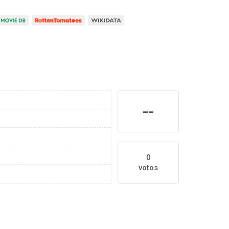
--
0
votos