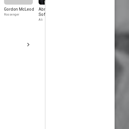
Gordon McLeod
Abraham
Bernard Rebel
Cyril Gardi
Sofaer
Rossenger
Klacken
K.7.
Ali