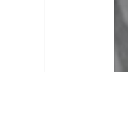
Contenido que expirara en VOD
Amazon Prime Video
Movistar+
Netflix
Filmin