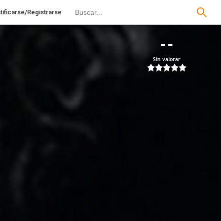
tificarse/Registrarse
--
Sin valorar