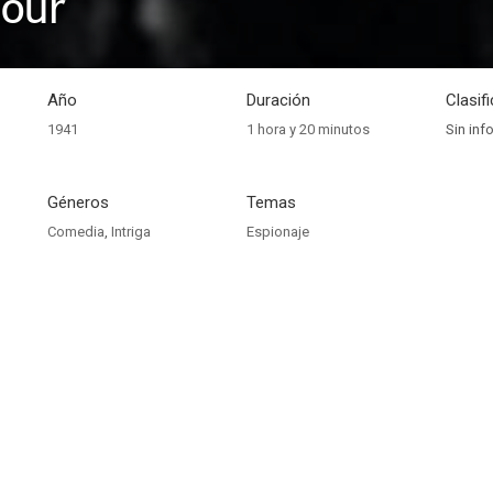
Tour
Año
Duración
Clasif
1941
1 hora y 20 minutos
Sin inf
Géneros
Temas
Comedia
,
Intriga
Espionaje