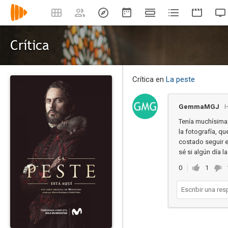
Crítica
Crítica en
La peste
GemmaMGJ
H
Tenía muchísimas
la fotografía, q
costado seguir 
sé si algún día l
0
1