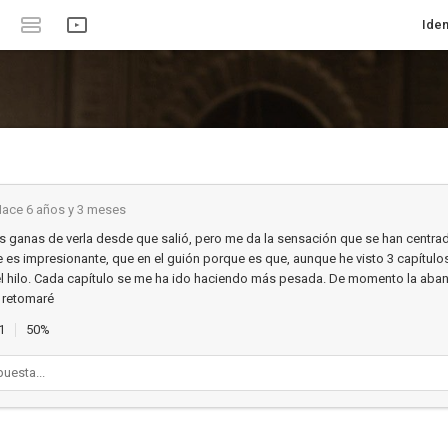
Iden
ace 6 años y 3 meses
 ganas de verla desde que salió, pero me da la sensación que se han centr
ue es impresionante, que en el guión porque es que, aunque he visto 3 capítul
el hilo. Cada capítulo se me ha ido haciendo más pesada. De momento la aba
a retomaré
1
50%