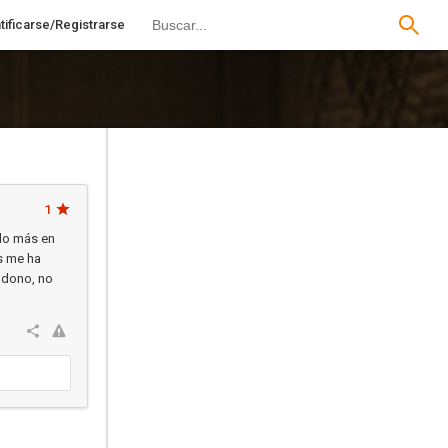
tificarse/Registrarse
1
ado más en
os me ha
ndono, no