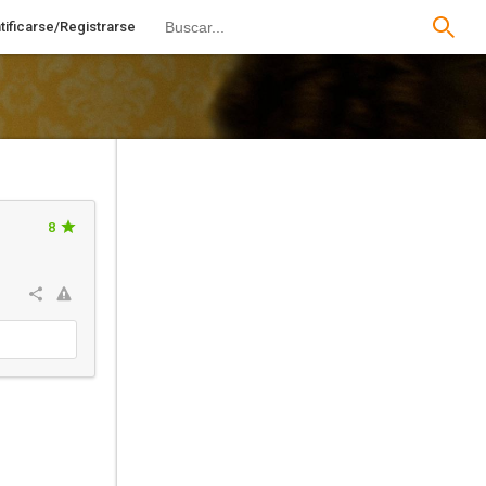
tificarse/Registrarse
8