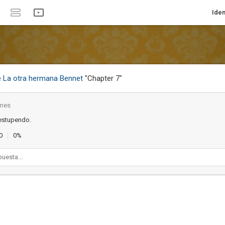
Iden
e
La otra hermana Bennet
"Chapter 7"
 mes
estupendo.
0
0%