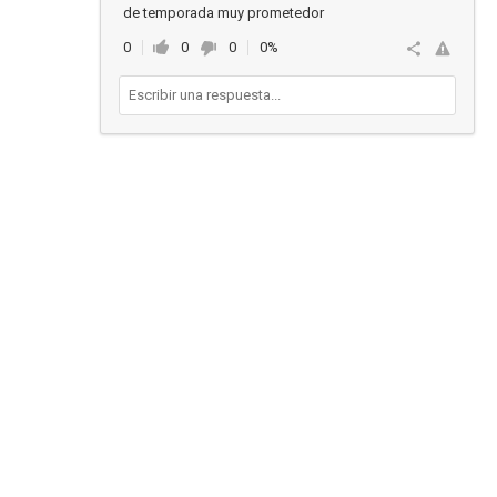
de temporada muy prometedor
0
0
0
0%