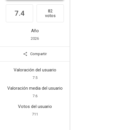
82
7.4
votos
Año
2026
Compartir
Valoración del usuario
7.5
Valoración media del usuario
7.6
Votos del usuario
711