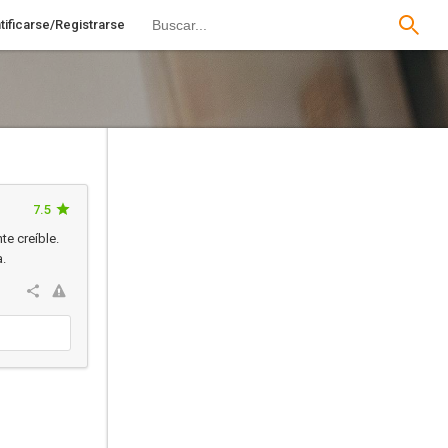
tificarse/Registrarse
7.5
te creíble.
a.