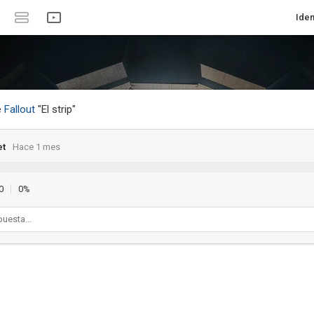
Iden
e
Fallout
"El strip"
et
Hace 1 mes
0
0%