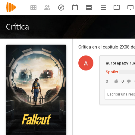
Crítica
Crítica en el capítulo 2X08 d
aurorapazviru
Spoiler
0
0