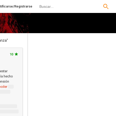
tificarse/Registrarse
anza"
10
 estar
bía hecho
ensión
oiler