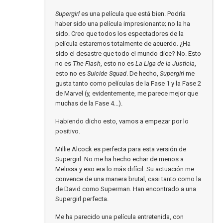
Supergirl
es una película que está bien. Podría
haber sido una película impresionante; no la ha
sido. Creo que todos los espectadores de la
película estaremos totalmente de acuerdo. ¿Ha
sido el desastre que todo el mundo dice? No. Esto
no es
The Flash
, esto no es
La Liga de la Justicia
,
esto no es
Suicide Squad
. De hecho,
Supergirl
me
gusta tanto como películas de la Fase 1 y la Fase 2
de Marvel (y, evidentemente, me parece mejor que
muchas de la Fase 4...).
Habiendo dicho esto, vamos a empezar por lo
positivo.
Millie Alcock es perfecta para esta versión de
Supergirl. No me ha hecho echar de menos a
Melissa y eso era lo más difícil. Su actuación me
convence de una manera brutal, casi tanto como la
de David como Superman. Han encontrado a una
Supergirl perfecta.
Me ha parecido una película entretenida, con