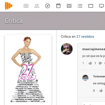
Crítica
Crítica en
27 vestidos
maariajimene
yo sé que es la 
1
1
Torlumia
es vintag
0