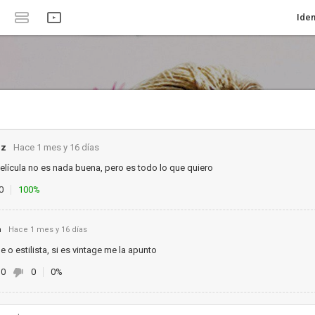
Iden
zz
Hace 1 mes y 16 días
película no es nada buena, pero es todo lo que quiero
0
100%
n
Hace 1 mes y 16 días
e o estilista, si es vintage me la apunto
0
0
0%