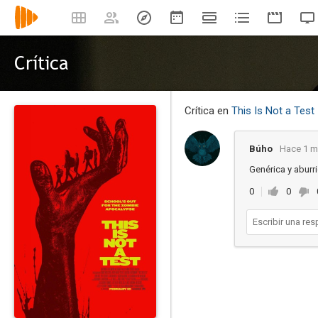
Crítica
Crítica en
This Is Not a Test
Búho
Hace 1 m
Genérica y aburr
0
0