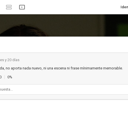
Iden
es y 20 días
ida, no aporta nada nuevo, ni una escena ni frase mínimamente memorable.
0
0%