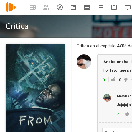
Crítica
Crítica en el capítulo 4X08 d
Anabeloncha
Por favor que 
3
3
MarsDuq
Jajajajjaj
2