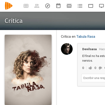
Crítica
Crítica en
Tabula Rasa
Devilsasa
Hace
El final no ha est
nervios.
0
0