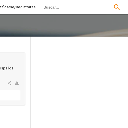
tificarse/Registrarse
rispa los