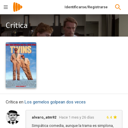
Identificarse/Registrarse
Crítica
Crítica en
Los gemelos golpean dos veces
alvaro_atm92
Hace 1 mes y 26 días
6.4
Simpática comedia, aunque la trama es simplona,