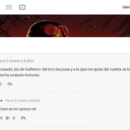
Iden
ace 2 meses y 8 días
esada, las de Guillermo del toro las puse y a la que me quise dar cuenta se h
 me ha costado horrores
0
0%
ne
Hace 2 meses y 8 días
bien en mi opinion eh
0
0
0%