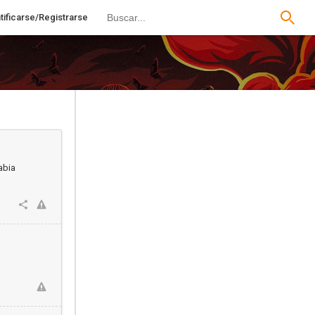
tificarse/Registrarse
abia