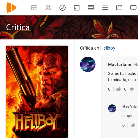
Crítica
Crítica en
Hellboy
Macfarlane
H
Se me ha hecho p
terminado, esta
0
0
Macfarla
empieza 
0