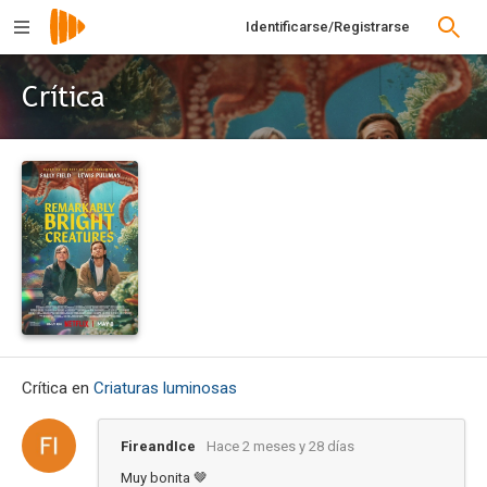
Identificarse/Registrarse
Crítica
Crítica en
Criaturas luminosas
FireandIce
Hace 2 meses y 28 días
Muy bonita 🤎