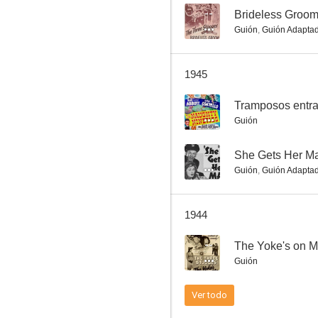
--
Brideless Groom
Guión
,
Guión Adapta
Brideless Groom (AKA The Three Stooges: Brideless Groom)
1945
--
--
Tramposos entr
Guión
--
She Gets Her M
Guión
,
Guión Adapta
1944
She Gets Her Man
--
The Yoke's on 
--
Guión
Ver todo