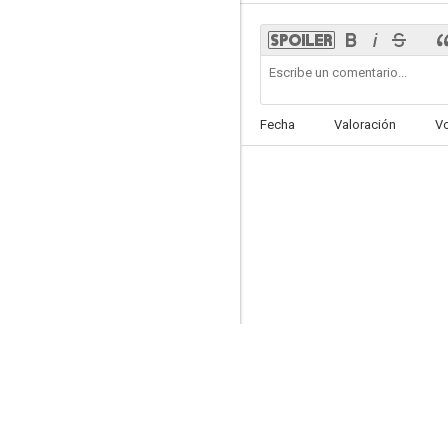
General Nuisance
Fecha
Valoración
V
--
Nothing But Pleasure
--