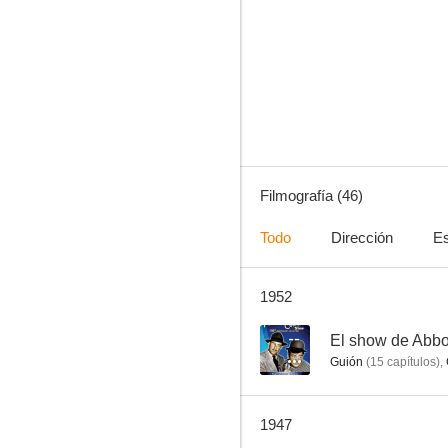
Siete ocasiones
6.0
Filmografía (46)
Todo
Dirección
Es
1952
La ley de la hospitalidad
--
--
El show de Abbot
Guión
(
15
capítulos
)
,
1947