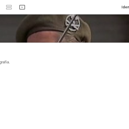
Iden
rafía.