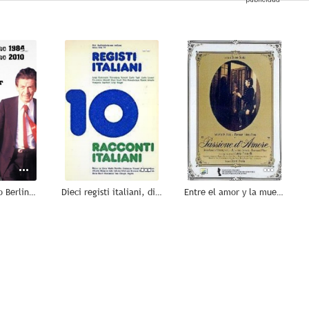
--
--
--
L'addio a Enrico Berlinguer
Dieci registi italiani, dieci racconti italiani
Entre el amor y la muerte
--
--
--