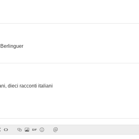
Nessuno mi può giudicare
Johnny Yuma
Señoras y s
--
--
 Berlinguer
ani, dieci racconti italiani
El magnífico aventurero
Alma negra
Los amores de