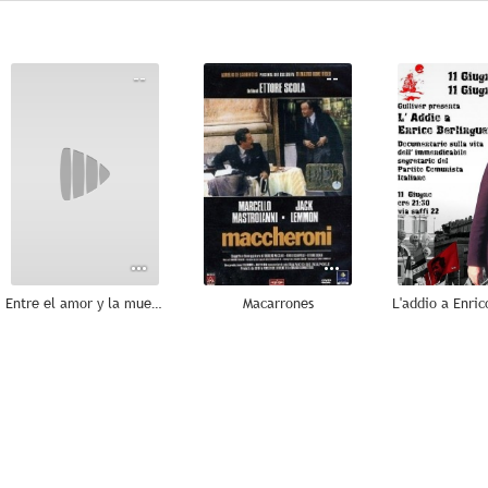
--
--
Entre el amor y la muerte
Macarrones
--
--