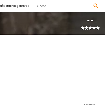
tificarse/Registrarse
--