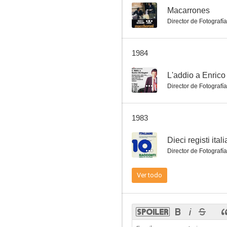
--
Macarrones
Director de Fotografía
Yo soy la revolución
1984
--
--
L'addio a Enrico
Director de Fotografía
1983
--
Dieci registi itali
Director de Fotografía
El proceso de Verona
Ver todo