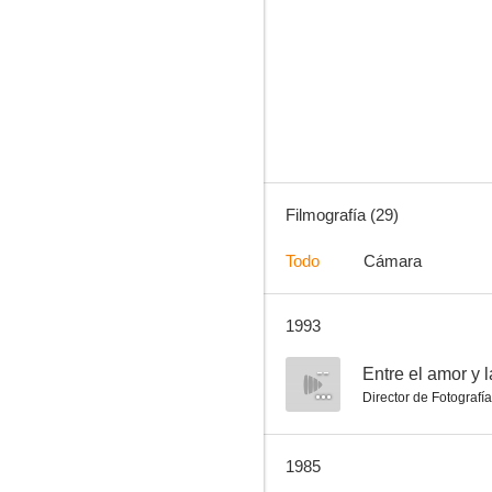
Buenas noches, señoras y señores
--
Filmografía (29)
Todo
Cámara
1993
Intimità proibite di una giovane sposa
--
--
Entre el amor y 
Director de Fotografía
1985