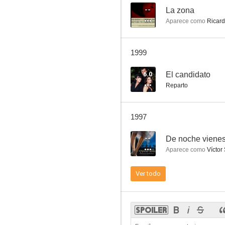
--
La zona
Aparece como
Ricar
Madres egoístas
1999
--
6.0
El candidato
Reparto
1997
--
De noche viene
Aparece como
Víctor 
El jinete de la divina providencia
Ver todo
--