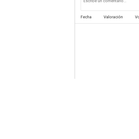
Fecha
Valoración
V
Historias violentas
--
Pedro Páramo
--