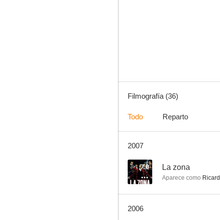
El callejón de los milagros
--
Filmografía (36)
Todo
Reparto
2007
La zona
--
7.0
La zona
Aparece como
Ricar
2006