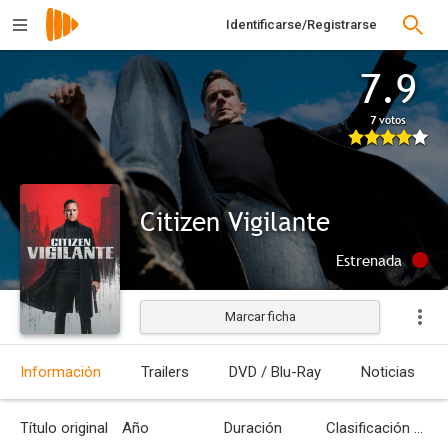
Identificarse/Registrarse
7.9
7 votos
Citizen Vigilante
Estrenada
Marcar ficha
Información
Trailers
DVD / Blu-Ray
Noticias
Título original
Año
Duración
Clasificación por edades