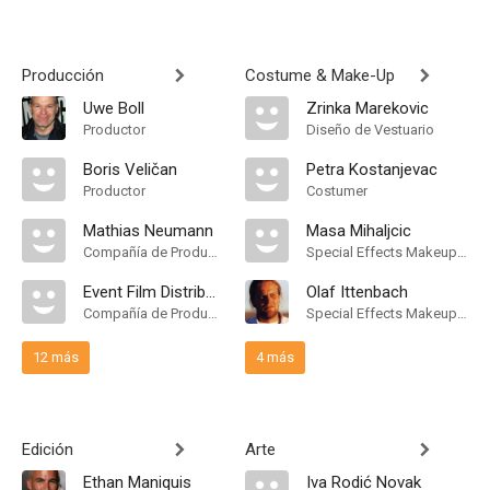
Producción
Costume & Make-Up
Uwe Boll
Zrinka Marekovic
Productor
Diseño de Vestuario
Boris Veličan
Petra Kostanjevac
Productor
Costumer
Mathias Neumann
Masa Mihaljcic
Compañía de Produccion
Special Effects Makeup Artist
Event Film Distribution
Olaf Ittenbach
Compañía de Produccion
Special Effects Makeup Artist
12 más
4 más
Edición
Arte
Ethan Maniquis
Iva Rodić Novak