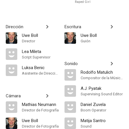
Raped Girl
Dirección
Escritura
Uwe Boll
Uwe Boll
Director
Guión
Lea Mileta
Script Supervisor
Sonido
Luksa Benic
Rodolfo Matulich
Asistente de Dirección, Second Assistant Director
Compositor de la Música Original
A.J. Pyatak
Supervising Sound Editor
Cámara
Mathias Neumann
Daniel Zuvela
Director de Fotografía
Boom Operator
Uwe Boll
Matija Santro
Director de Fotografía
Sound