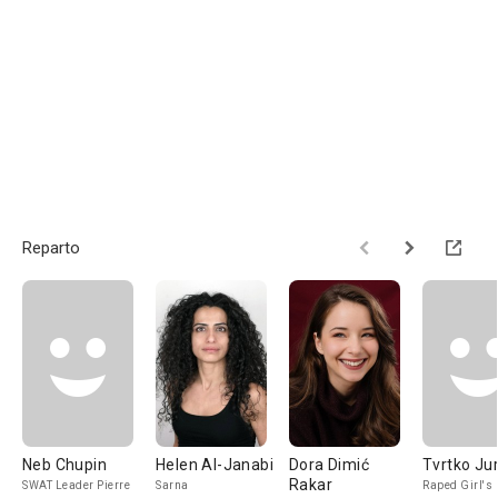
Reparto
Neb Chupin
Helen Al-Janabi
Dora Dimić
Tvrtko Jur
Rakar
SWAT Leader Pierre
Sarna
Raped Girl's 