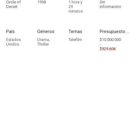
Circle of
1998
1 hora y
Sin
Deceit
29
información
minutos
País
Géneros
Temas
Presupuesto - Ingresos
Estados
Drama
,
Telefilm
$10.000.000
Unidos
Thriller
-
$929.606