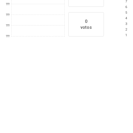
7
???
6
5
???
4
0
3
???
votos
2
1
???