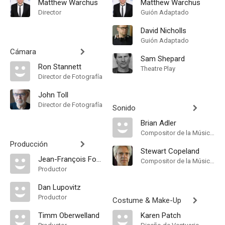
Matthew Warchus
Matthew Warchus
Director
Guión Adaptado
David Nicholls
Guión Adaptado
Cámara
Sam Shepard
Ron Stannett
Theatre Play
Director de Fotografía
John Toll
Director de Fotografía
Sonido
Brian Adler
Compositor de la Música Original
Producción
Stewart Copeland
Jean-François Fonlupt
Compositor de la Música Original
Productor
Dan Lupovitz
Productor
Costume & Make-Up
Timm Oberwelland
Karen Patch