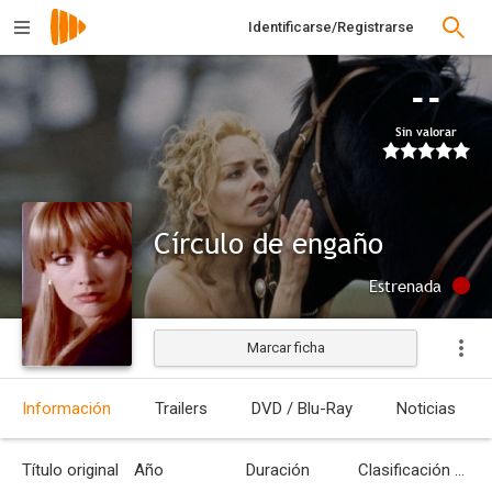
Identificarse/Registrarse
--
Sin valorar
Círculo de engaño
Estrenada
Marcar ficha
Información
Trailers
DVD / Blu-Ray
Noticias
Título original
Año
Duración
Clasificación por edades