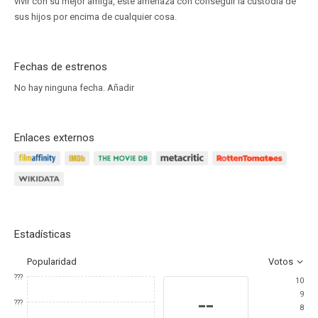
vivir con su mejor amiga, éste amenaza con conseguir la custodia de
sus hijos por encima de cualquier cosa.
Fechas de estrenos
No hay ninguna fecha.
Añadir
Enlaces externos
Estadísticas
Popularidad
Votos
???
10
9
--
???
8