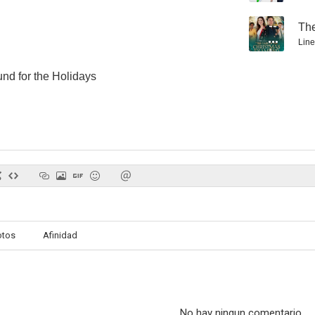
--
The
Line
d for the Holidays
Mega Pitón contra Mega Caimán
La noche de los muertos vivientes. Estallido zombi
--
--
otos
Afinidad
Piranha Women
The Case of the Christmas Diamond
--
--
No hay ningun comentario.