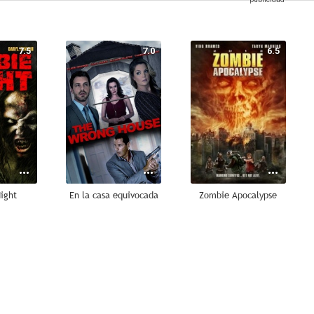
7.5
7.0
6.5
ight
En la casa equivocada
Zombie Apocalypse
5.8
5.5
5.5