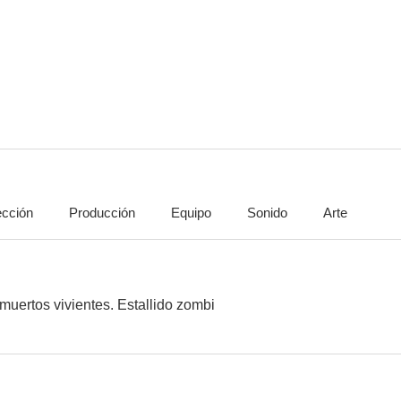
Lazos de sangre
Testigo presencial
Rescate en A
5.3
5.3
ección
Producción
Equipo
Sonido
Arte
Un regalo para Navidad
Finders Keepers
Perros de b
4.6
4.3
muertos vivientes. Estallido zombi