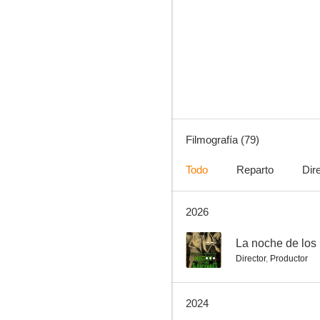
Arañas del desierto
5.5
Filmografía (79)
Todo
Reparto
Dir
2026
Air Force One: Amenaza en el cielo
4.8
--
La noche de los 
Director
,
Productor
2024