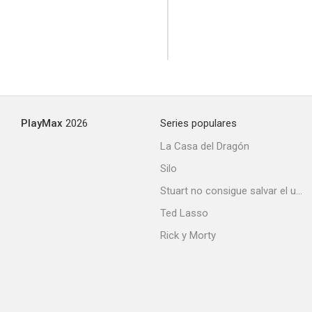
2nd Chance for Christmas
--
PlayMax
2026
Series populares
La Casa del Dragón
Silo
Stuart no consigue salvar el universo
Ted Lasso
Rick y Morty
Misterio en el faro
--