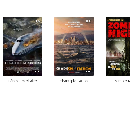
8.5
8.0
Pánico en el aire
Sharksploitation
Zombie N
6.0
6.0