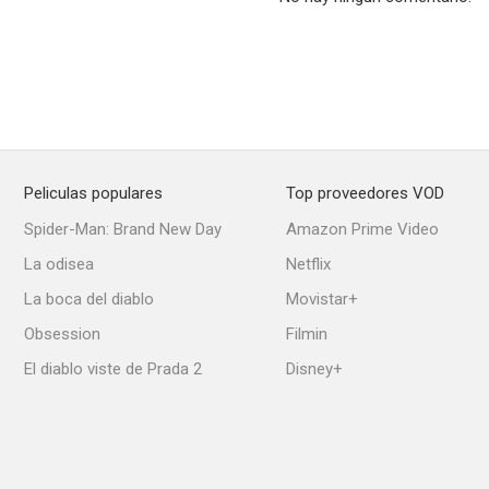
Clownado
A Christmas Princess
--
--
Peliculas populares
Top proveedores VOD
Spider-Man: Brand New Day
Amazon Prime Video
La odisea
Netflix
La boca del diablo
Movistar+
Obsession
Filmin
El diablo viste de Prada 2
Disney+
Circus Kane
Minutes to Midnight
La última f
--
--