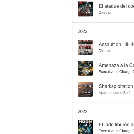
3.8
El ataque del co
Director
El todopoderoso Thor
2023
3.0
--
Assault on Hill 
Director
3.8
Amenaza a la C
Executive In Charge 
8.0
Sharksploitation
Aparece como
Self
Megatiburón contra crocosaurio
1.0
2022
2.5
El lado tiburón d
Executive In Charge 