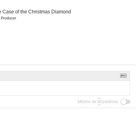
 Case of the Christmas Diamond
 Producer
Guerra de los mundos: extinción
Assault on Hill 400
Home, Not Alone
--
--
--
Mínimo de
50
palabras
Dognapped: Hound for the Holidays
The Killer in My Backyard
Dying for A Daughter
--
--
--