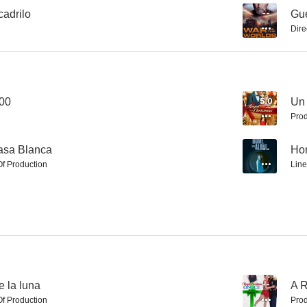
cadrilo
--
Gue
Dire
El ataque del tiburón de dos cabezas
Identidades opuestas
Compromiso
2.9
2.7
400
5.0
Un 
Prod
asa Blanca
--
Ho
Of Production
Line
Mega Shark vs. Kolossus
El ataque del tiburón de tres cabezas
1.0
--
e la luna
--
A R
Of Production
Prod