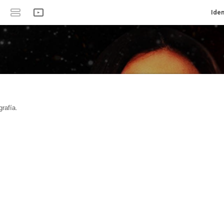
Iden
rafía.