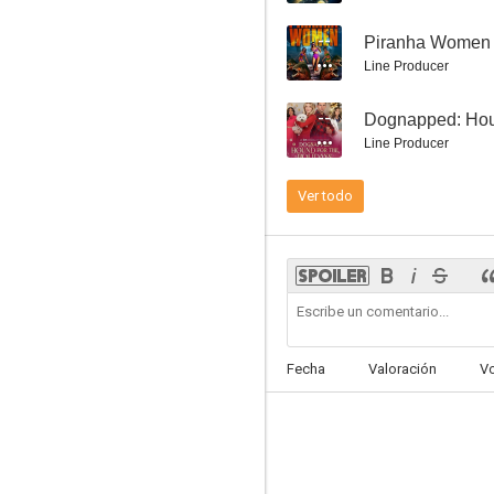
--
Piranha Women
Line Producer
--
Dognapped: Houn
Atrapada en el plató
Line Producer
--
Ver todo
Fecha
Valoración
V
A Royal Christmas on Ice
--