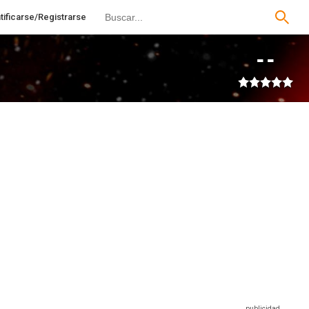
tificarse/Registrarse
--