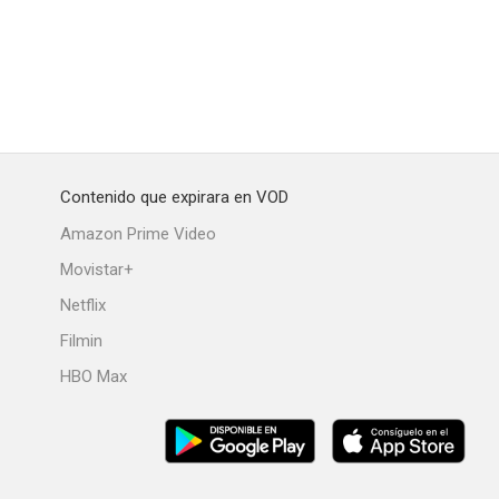
The Road Home for Christmas
Staging Christmas
Indiscreción
--
--
--
Contenido que expirara en VOD
Amazon Prime Video
Movistar+
Netflix
Filmin
HBO Max
unción
The Crooked Man
Una invitada peligrosa
--
--
--