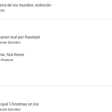
rra de los mundos: extinción
ctor
 fatal
El ataque del cocadrilo
Amenaza a la Casa Blanca
2.5
2.0
1.7
amor real por Navidad
uctor Ejecutivo
me, Not Alone
 Producer
El lado tiburón de la luna
Bigfoot
Blood Lake: Attack of the Killer Lampreys
--
--
--
oyal Christmas on Ice
uctor Ejecutivo