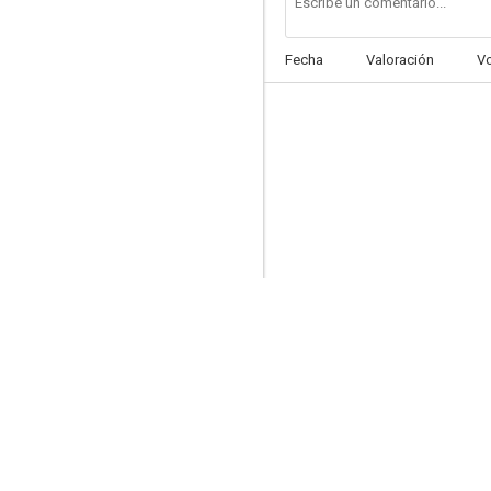
Fecha
Valoración
V
La mujer mosquetero
3.0
Misterio
--