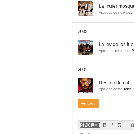
4.6
La mujer mosqu
Aparece como
Athos
El capricho de los dioses
2002
6.0
6.2
La ley de los fue
Aparece como
Lord P
2001
7.5
Destino de cabal
Aparece como
John T
Águila de acero III
Ver todo
4.6