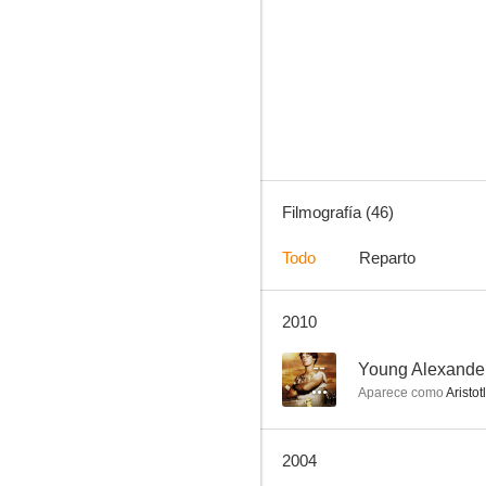
La hora de Agatha Christie
7.4
Filmografía (46)
Todo
Reparto
2010
Dinastía
6.5
--
Young Alexander
Aparece como
Aristot
2004