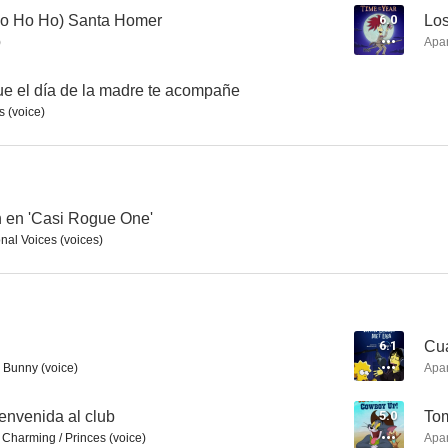
Ho Ho Ho) Santa Homer
6.0
Los
)
Apa
SeaQuest DSV: Los vigilantes del fondo del mar
Los Simpson: (Ho Ho Ho) Santa Homer
e el día de la madre te acompañe
s (voice)
7.3
7.3
 en 'Casi Rogue One'
nal Voices (voices)
El escándalo Ted Kennedy
The Simpsons: El Gran Gordsby
Una fam
6.1
Cua
6.8
6.5
 Bunny (voice)
Apa
envenida al club
5.0
Tom
 Charming / Princes (voice)
Apa