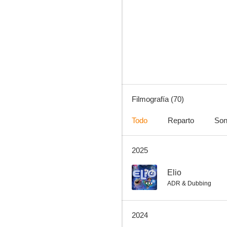
Passengers
10
Filmografía (70)
Todo
Reparto
Son
2025
Jellystone!
8.5
7.2
Elio
ADR & Dubbing
2024