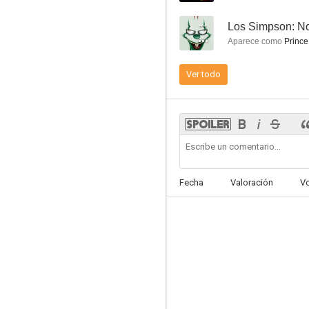
--
Los Simpson: N
Aparece como
Prince
Ver todo
Harvey Birdman, el abogado
6.1
Fecha
Valoración
V
Cuando Billie Eilish conoció a Lisa
5.8