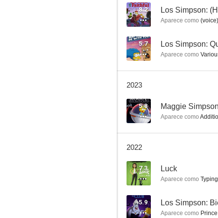
8.2
Los Simpson: (
Aparece como
(voice
El rey de Queens
5.7
Los Simpson: Qu
Aparece como
Variou
7.5
2023
5.8
Maggie Simpson
Aparece como
Additio
2022
Duck Dodgers
7.3
Luck
6.9
Aparece como
Typing
5.9
Los Simpson: Bi
Aparece como
Prince