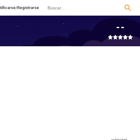
tificarse/Registrarse
--