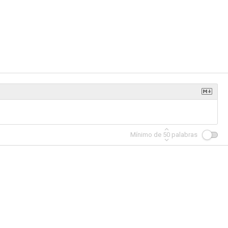
LEGO Frozen: Luces de invierno
Póquer de reinas
Salvaje (The Wild)
6.0
5.9
5.9
Mínimo de
50
palabras
back
Los Simpson: Bienvenida al club
Iron Man: El invencible
5.0
2.0
--