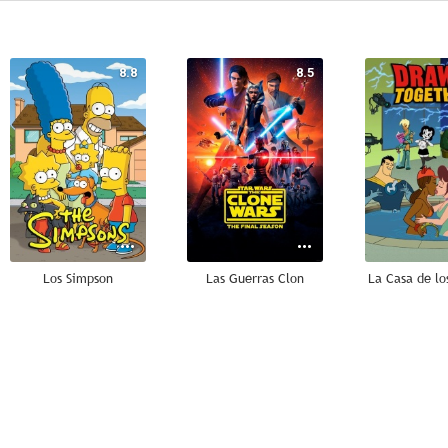
8.8
8.5
Los Simpson
Las Guerras Clon
La Casa de lo
7.3
7.3