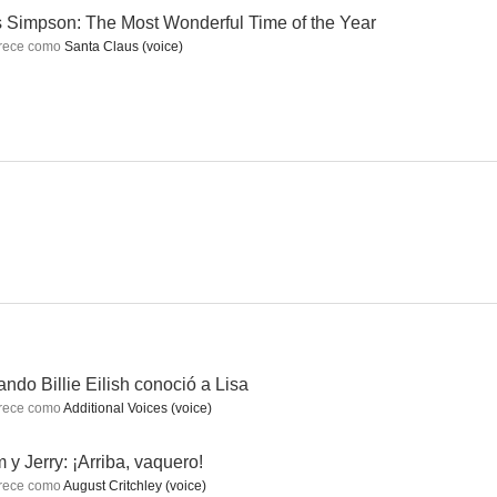
 Simpson: The Most Wonderful Time of the Year
rece como
Santa Claus (voice)
Los Simpson (Cortometrajes de El Show de Tracey Ullman)
Dragones: Amanecer de los corredores de dragón
Kenan & Kel
7.0
7.0
6.9
ilia
Los Simpson: Homer³
Maggie Simpson: Jugando con el destino
ndo Billie Eilish conoció a Lisa
6.4
6.3
6.2
rece como
Additional Voices (voice)
 y Jerry: ¡Arriba, vaquero!
rece como
August Critchley (voice)