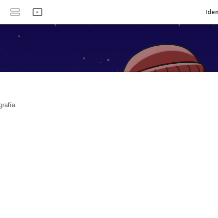
Iden
rafía.