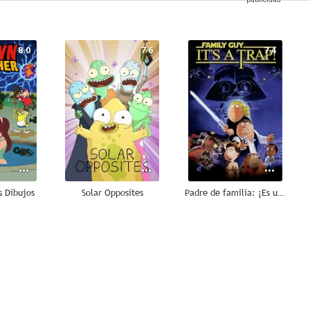
8.0
7.6
7.4
s Dibujos
Solar Opposites
Padre de familia: ¡Es una trampa!
7.2
6.4
6.4