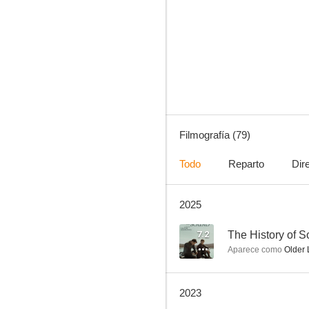
El caso Bourne
7.7
Filmografía (79)
Todo
Reparto
Dir
2025
Vida de este chico
7.3
7.2
The History of 
Aparece como
Older 
2023