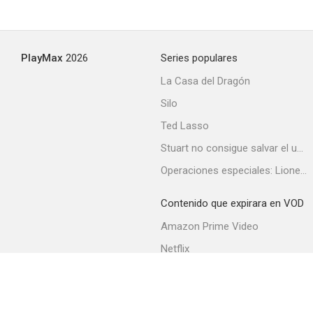
Amigo
PlayMax
2026
Series populares
--
La Casa del Dragón
Silo
Ted Lasso
Stuart no consigue salvar el universo
Operaciones especiales: Lioness
Contenido que expirara en VOD
Mi casa en Umbria
Amazon Prime Video
--
Netflix
Filmin
Movistar+