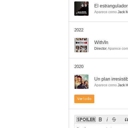
6.9
El estrangulado
Aparece como
Jack M
The Town (Ciudad de ladrones)
2022
7.3
--
With/In
Director
,
Aparece co
2020
5.8
Un plan irresisti
Aparece como
Jack H
El mito de Bourne
Ver todo
7.1