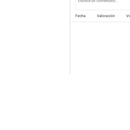
Fecha
Valoración
V
The Amazing Spider-Man 2: El poder de Electro
6.9
El estrangulador de Boston
6.8