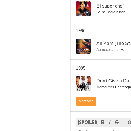
6.6
El super chef
Stunt Coordinator
The Evil Cult
1996
--
--
Ah Kam (The Stu
Aparece como
Ma
1995
--
Don't Give a D
Martial Arts Choreog
El camino del dragón
Ver todo
--