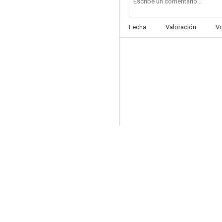
Fecha
Valoración
V
Blood Ritual
--
Mirage