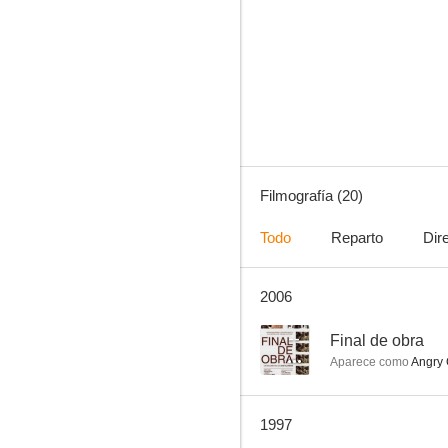
Seven Warriors
--
Filmografía (20)
Todo
Reparto
Dir
2006
Ah Kam (The Stunt)
--
--
Final de obra
Aparece como
Angry 
1997