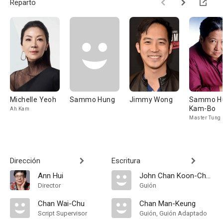
Reparto
Michelle Yeoh
Sammo Hung
Jimmy Wong
Sammo H
Kam-Bo
Ah Kam
Master Tung
Dirección
Escritura
Ann Hui
John Chan Koon-Chung
Director
Guión
Chan Wai-Chu
Chan Man-Keung
Script Supervisor
Guión, Guión Adaptado