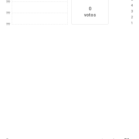
???
4
0
3
???
votos
2
1
???