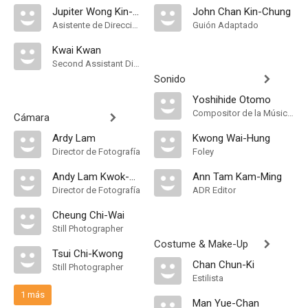
Jupiter Wong Kin-Man
John Chan Kin-Chung
Asistente de Dirección
Guión Adaptado
Kwai Kwan
Second Assistant Director
Sonido
Yoshihide Otomo
Compositor de la Música Original
Cámara
Ardy Lam
Kwong Wai-Hung
Director de Fotografía
Foley
Andy Lam Kwok-Wah
Ann Tam Kam-Ming
Director de Fotografía
ADR Editor
Cheung Chi-Wai
Still Photographer
Costume & Make-Up
Tsui Chi-Kwong
Chan Chun-Ki
Still Photographer
Estilista
1 más
Man Yue-Chan