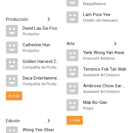
Maquilladora
Lam Pooi Yee
Producción
Diseño de Vestuario
David Lau Ga-Foo
Productor
Arte
Catherine Hun
Productor
Yank Wong Yan-Kwai
Dirección Artística
Golden Harvest Company
Compañía de Produccion
Terrence Fok Tat-Wah
Assistant Art Director
Daca Entertainment Co
Compañía de Produccion
Ambrose Chow Sai-Hung
Assistant Art Director
6 más
Mak Bo-Gan
Props
1 más
Edición
Wong Yee-Shun