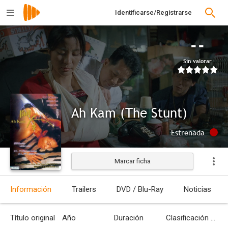
Identificarse/Registrarse
--
Sin valorar
Ah Kam (The Stunt)
Estrenada
Marcar ficha
Información
Trailers
DVD / Blu-Ray
Noticias
Título original
Año
Duración
Clasificación por edades