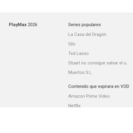
The Delightful Forest
PlayMax
2026
Series populares
--
La Casa del Dragón
Silo
Ted Lasso
Stuart no consigue salvar el universo
Muertos S.L.
Contenido que expirara en VOD
Espadas sangrientas
Amazon Prime Video
--
Netflix
Filmin
Movistar+