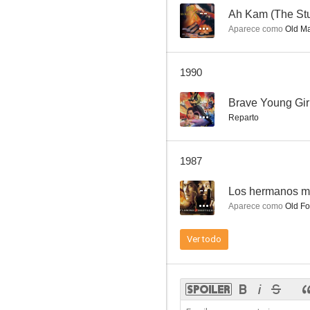
--
Ah Kam (The Stu
Aparece como
Old Ma
Let's Have a Baby
1990
--
--
Brave Young Gir
Reparto
1987
--
Los hermanos ma
Aparece como
Old Fo
Los cinco superluchadores
Ver todo
--