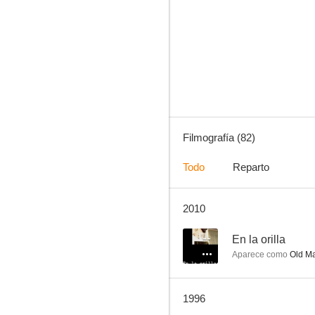
El dragón ataca
--
Filmografía (82)
Todo
Reparto
2010
Brave Young Girls
--
--
En la orilla
Aparece como
Old M
1996