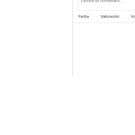
Fecha
Valoración
V
Clan Feuds
--
Coolie Killer
--