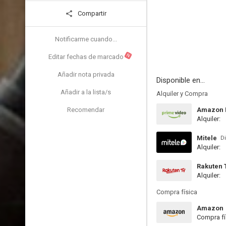
Compartir
Notificarme cuando...
N
Editar fechas de marcado
Añadir nota privada
Disponible en...
Añadir a la lista/s
Alquiler y Compra
Recomendar
Amazon P
Alquiler:
Mitele
Di
Alquiler:
Rakuten 
Alquiler:
Compra física
Amazon
Compra fí