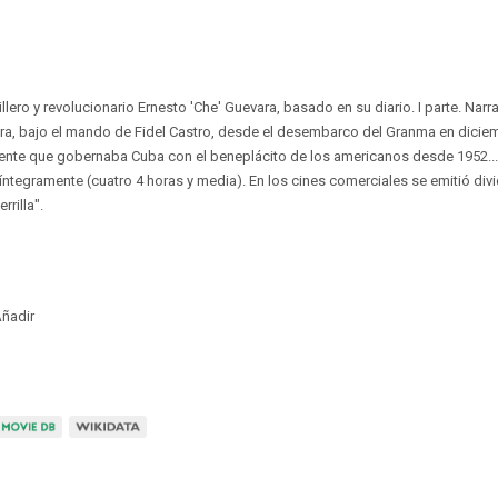
illero y revolucionario Ernesto 'Che' Guevara, basado en su diario. I parte. Narr
stra, bajo el mando de Fidel Castro, desde el desembarco del Granma en diciem
dente que gobernaba Cuba con el beneplácito de los americanos desde 1952... 
íntegramente (cuatro 4 horas y media). En los cines comerciales se emitió divi
rrilla".
ñadir