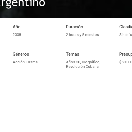
argentino
Año
Duración
Clasif
2008
2 horas y 8 minutos
Sin inf
Géneros
Temas
Presup
Acción
,
Drama
Años 50
,
Biográfico
,
$58.000
Revolución Cubana