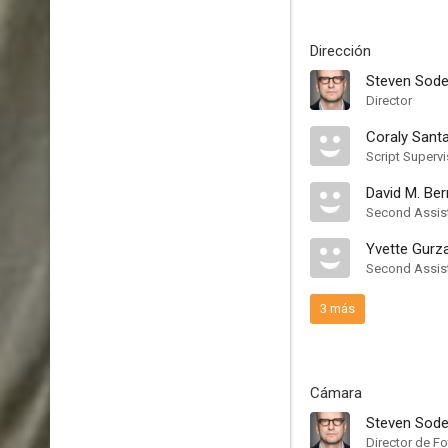
Dirección
Steven Sode
Director
Coraly Santa
Script Supervi
David M. Ber
Second Assist
Yvette Gurz
Second Assist
3 más
Cámara
Steven Sode
Director de Fo