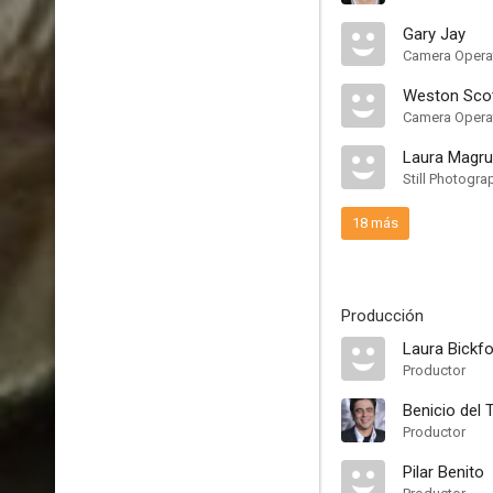
Gary Jay
Camera Opera
Weston Scot
Camera Opera
Laura Magru
Still Photogra
18 más
Producción
Laura Bickf
Productor
Benicio del 
Productor
Pilar Benito