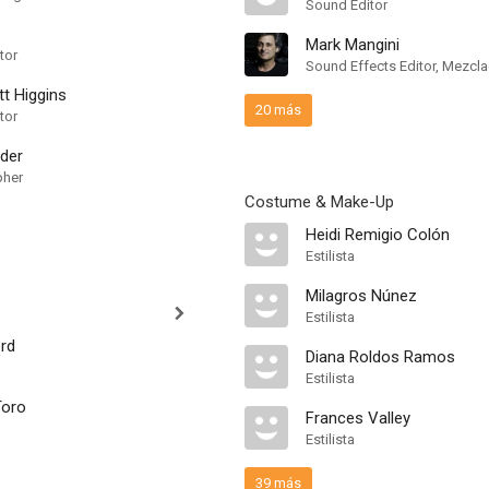
Sound Editor
Mark Mangini
tor
t Higgins
20 más
tor
der
pher
Costume & Make-Up
Heidi Remigio Colón
Estilista
Milagros Núnez
Estilista
ord
Diana Roldos Ramos
Estilista
Toro
Frances Valley
Estilista
39 más