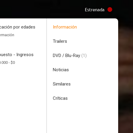
Estrenada
icación por edades
Información
ormación
Trailers
uesto - Ingresos
DVD / Blu-Ray
(1)
.000 -
$0
Noticias
Similares
Críticas