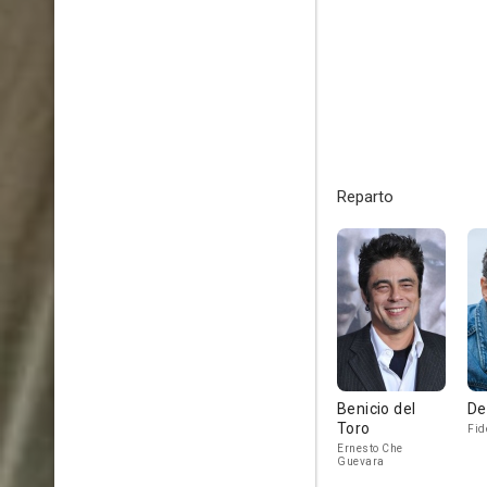
Reparto
Benicio del
De
Toro
Fid
Ernesto Che
Guevara