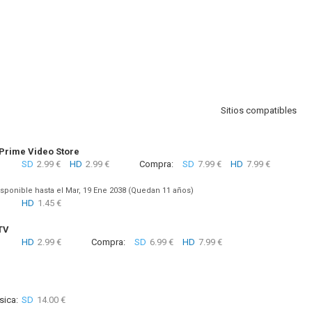
Sitios compatibles
rime Video Store
SD
2.99 €
HD
2.99 €
Compra:
SD
7.99 €
HD
7.99 €
sponible hasta el Mar, 19 Ene 2038 (Quedan 11 años)
HD
1.45 €
TV
HD
2.99 €
Compra:
SD
6.99 €
HD
7.99 €
sica:
SD
14.00 €