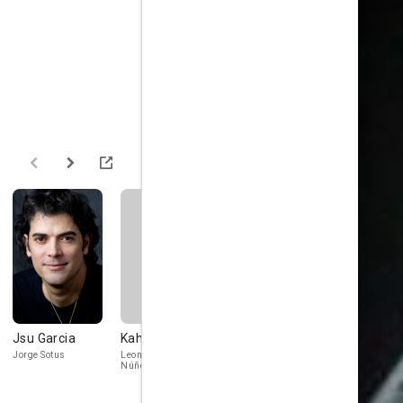
Jsu Garcia
Kahlil Méndez
Elvira Mínguez
Andres Mu
Jorge Sotus
Leonardo Tamayo
Celia Sánchez
Joel Iglesias 
Núñez