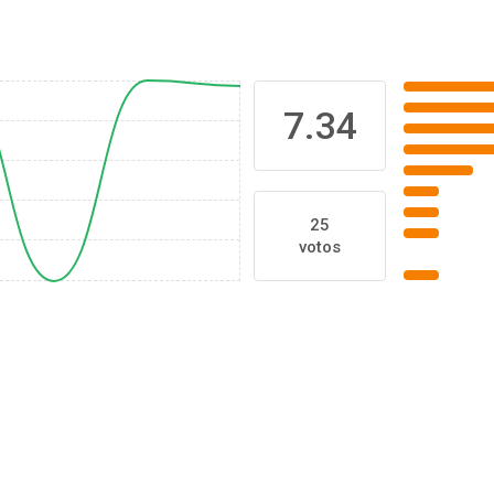
7.34
25
votos