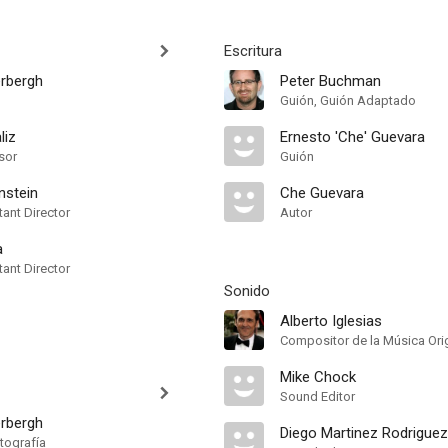
Escritura
rbergh
Peter Buchman
Guión, Guión Adaptado
liz
Ernesto 'Che' Guevara
sor
Guión
nstein
Che Guevara
ant Director
Autor
a
ant Director
Sonido
Alberto Iglesias
Compositor de la Música Orig
Mike Chock
Sound Editor
rbergh
Diego Martinez Rodriguez
tografía