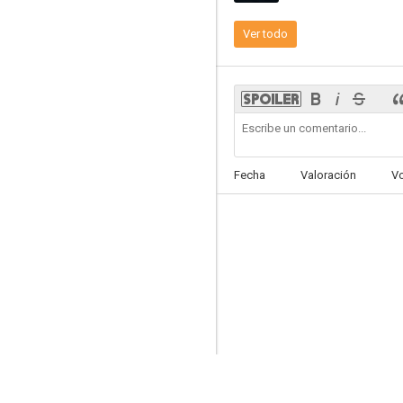
Ver todo
Don't Go Tellin' Your Momma
--
Fecha
Valoración
V
Pass Over
--