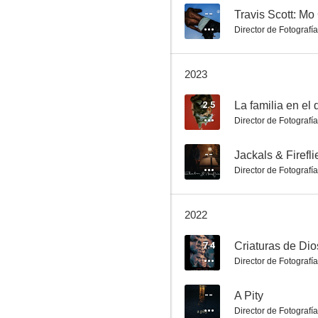
--
Travis Scott: Mo 
Director de Fotografía
Hurry Up Tomorrow
2023
--
2.5
La familia en el 
Director de Fotografía
--
Jackals & Firefli
Director de Fotografía
2022
Dom Pérignon x Lady Gaga: The Labor of Creation
7.4
Criaturas de Dio
--
Director de Fotografía
--
A Pity
Director de Fotografía