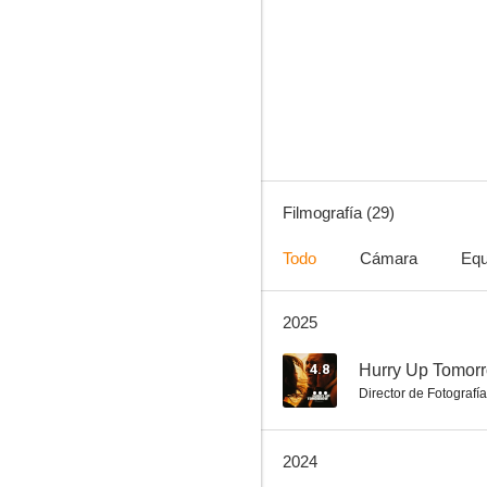
Louis Vuitton, Our Journey Connected
6.4
Filmografía (29)
Todo
Cámara
Equ
2025
The ABCs of Death
4.8
4.8
Hurry Up Tomor
Director de Fotografía
2024