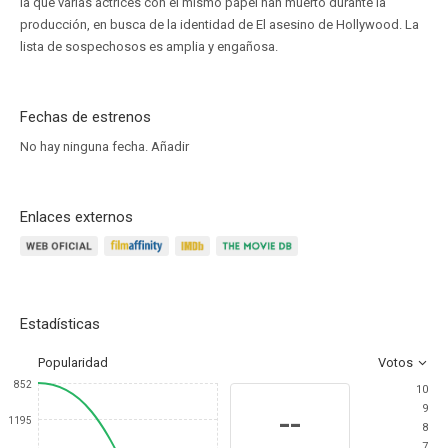
la que varias actrices con el mismo papel han muerto durante la
producción, en busca de la identidad de El asesino de Hollywood. La
lista de sospechosos es amplia y engañosa.
Fechas de estrenos
No hay ninguna fecha.
Añadir
Enlaces externos
Estadísticas
Popularidad
Votos
852
10
9
--
1195
8
7