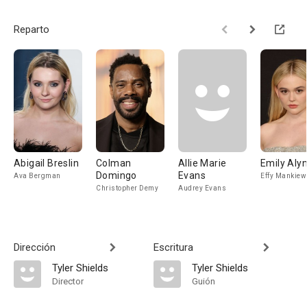
Reparto
Abigail Breslin
Colman
Allie Marie
Emily Alyn
Domingo
Evans
Ava Bergman
Effy Mankiew
Christopher Demy
Audrey Evans
Dirección
Escritura
Tyler Shields
Tyler Shields
Director
Guión