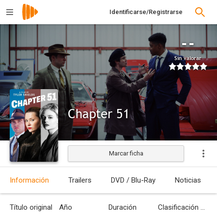
Identificarse/Registrarse
--
Sin valorar
Chapter 51
Marcar ficha
Estrenada
Información
Trailers
DVD / Blu-Ray
Noticias
Título original
Año
Duración
Clasificación por edades