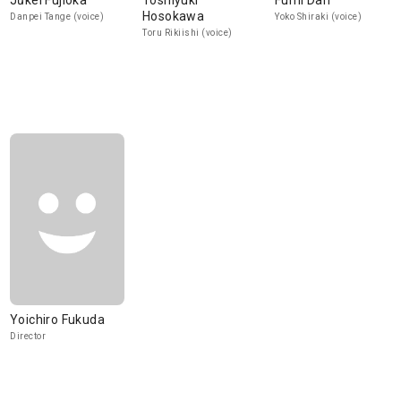
Jūkei Fujioka
Toshiyuki
Fumi Dan
Hosokawa
Danpei Tange (voice)
Yoko Shiraki (voice)
Toru Rikiishi (voice)
Yoichiro Fukuda
Director