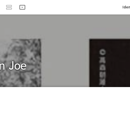
Iden
n Joe