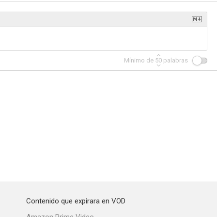
rait
Wolves' Lairs
Sirena
Mínimo de
50
palabras
Contenido que expirara en VOD