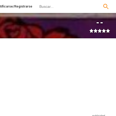
tificarse/Registrarse
--