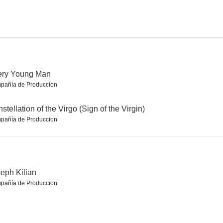
romance
Dobrý voják Svejk
El tesoro de la isla de los pájaros
--
--
--
ery Young Man
pañía de Produccion
stellation of the Virgo (Sign of the Virgin)
pañía de Produccion
a pradera
Distant Journey
Divá Bára
eph Kilian
--
--
--
pañía de Produccion