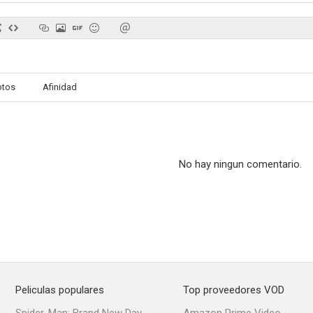
Nemá barikáda
El emperador y el ruiseñor
The Port
otos
Afinidad
No hay ningun comentario.
Peliculas populares
Top proveedores VOD