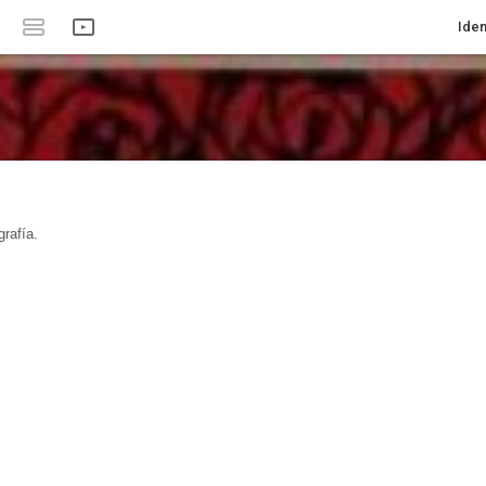
Iden
rafía.