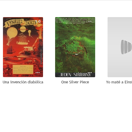
1.0
--
Una invención diabólica
One Silver Piece
--
--