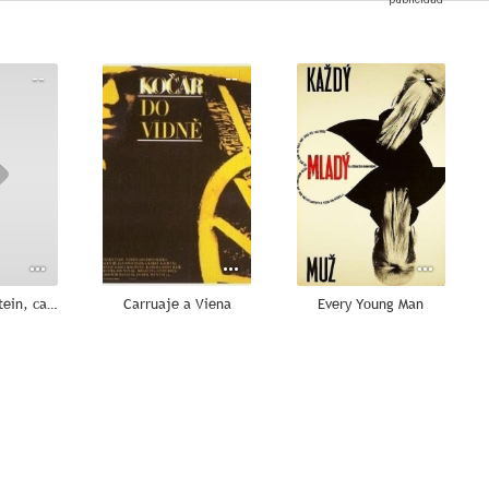
--
--
--
Yo maté a Einstein, caballeros
Carruaje a Viena
Every Young Man
--
--
--