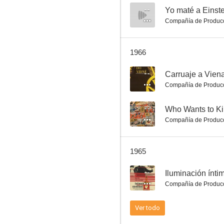
--
Yo maté a Einste
Compañía de Produc
La guarida del lobo
1966
--
--
Carruaje a Vien
Compañía de Produc
--
Who Wants to Kil
Compañía de Produc
1965
Viejas leyendas checas
--
Iluminación ínti
--
Compañía de Produc
Ver todo