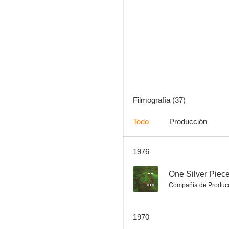
Who Wants to Kill Jessie?
--
Filmografía (37)
Todo
Producción
1976
El helecho dorado
--
--
One Silver Piec
Compañía de Produc
1970