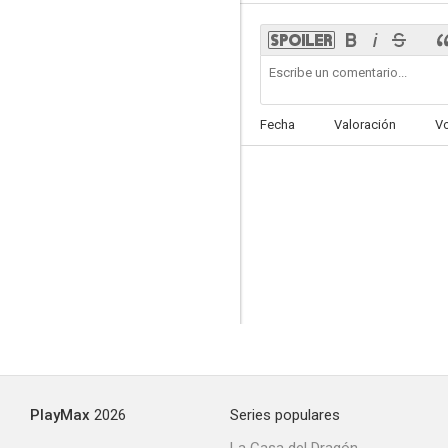
The Poacher's Foster Daughter or Noble Millionaire
Fecha
Valoración
V
--
Rozina, the Love Child
PlayMax
2026
Series populares