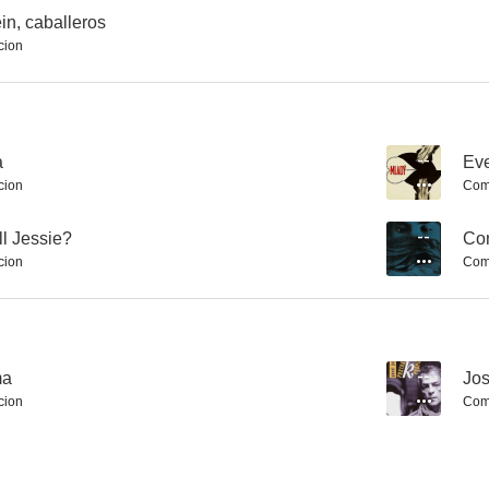
in, caballeros
cion
La liberté surveillée
The Black Battalion
Zizkovská 
--
--
a
--
Ev
cion
Com
l Jessie?
--
Con
cion
Com
Proud Princess
Katka
Canción de l
ma
--
Jos
--
--
cion
Com