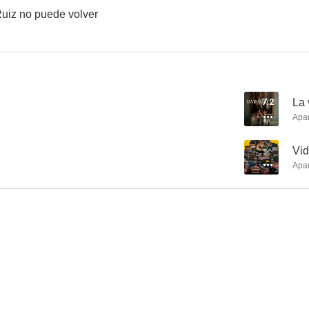
Ruiz no puede volver
Molecular zombi
La maldición de los Hombres Triángulo
7.2
La 
Apa
--
Vid
Apa