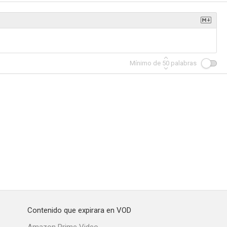
Mínimo de
50
palabras
Contenido que expirara en VOD