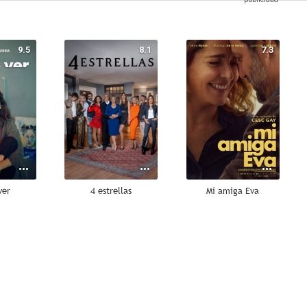
9.5
8.1
7.3
ver
4 estrellas
Mi amiga Eva
4.0
3.4
--