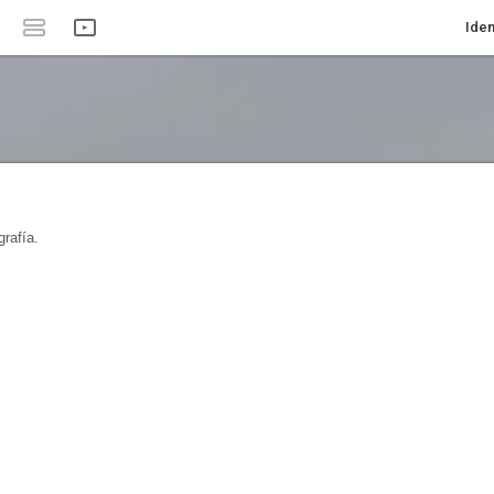
Iden
rafía.