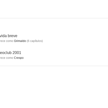
vida breve
rece como
Grimaldo
(
6
capítulos
)
eoclub 2001
rece como
Crespo