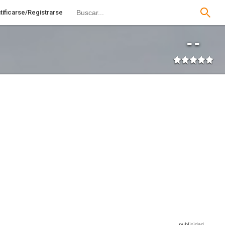
tificarse/Registrarse
--