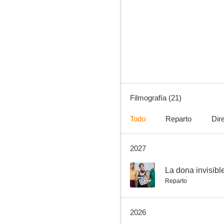
El gran Vázquez
--
Filmografía (21)
Todo
Reparto
Dir
2027
María Martínez Ruiz no puede volver
--
--
La dona invisibl
Reparto
2026