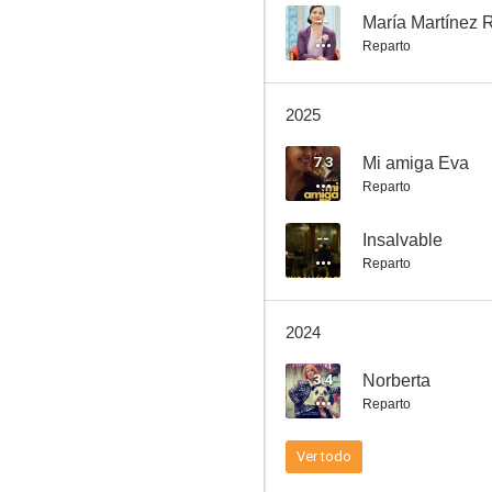
--
María Martínez 
Reparto
Estribillo
2025
7.3
Mi amiga Eva
Reparto
--
Insalvable
Reparto
2024
3.4
Norberta
Reparto
Ver todo