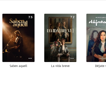
7.5
7.2
Saben aquell
La vida breve
Déjate 
6.1
6.0