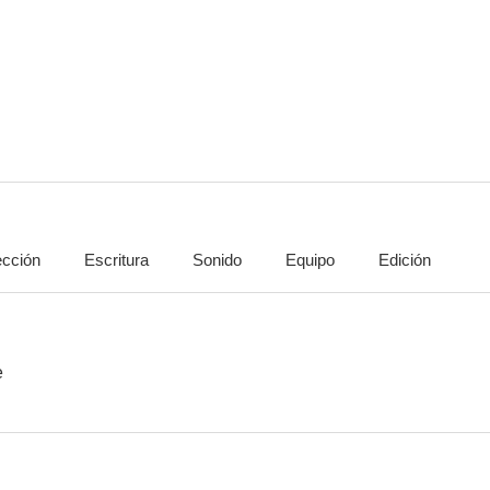
Vasil
Nivel Dios
Cruzando el 
--
--
ección
Escritura
Sonido
Equipo
Edición
Insalvable
Videoclub 2001
--
--
e