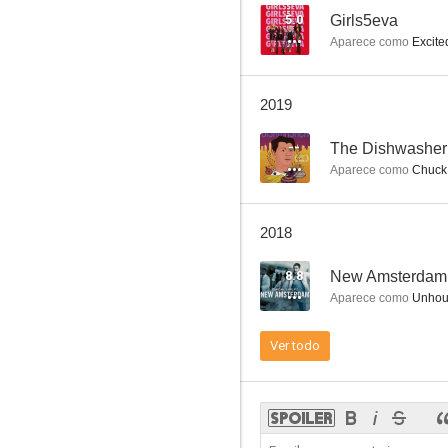
5.0
Girls5eva
Aparece como
Excite
2019
--
The Dishwasher
Aparece como
Chuck
2018
8.8
New Amsterdam
Aparece como
Unhou
Ver todo